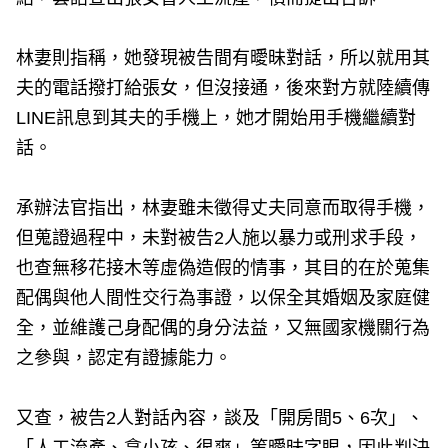
林妻則指稱，她發現被告間有曖昧對話，所以就用其
夫的電話撥打給張女，但沒接通，後來對方就陸續傳
LINE訊息到其夫的手機上，她才開始用手機繼續對
話。
承辦法官指出，林妻雖未徵得丈夫同意而取得手機，
但蒐證過程中，未對被告2人施以暴力或刑求手段，
也查無移花接木等虛偽造假的情事，其目的在於蒐集
配偶與他人間性交行為事證，以保全其婚姻及家庭健
全，並維護己身配偶的身分法益，又無國家機關行為
之參與，認定有證據能力。
又查，被告2人對話內容，談及「開房間5、6次」、