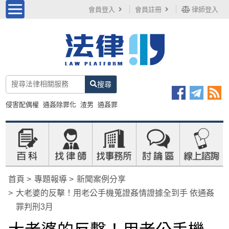
會員登入
會員註冊
律師登入
搜尋
侵害配偶權
通姦除罪化
渣男
通姦罪
首頁
專題報導
新聞案例分享
大老婆的反擊！用老公手機蒐證姦情證據全到手 依通姦
罪判刑3月