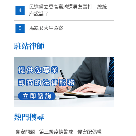
民進黨立委高嘉瑜遭男友毆打 總統
4
府說話了！
5
馬籍女大生命案
駐站律師
熱門搜尋
食安問題
第三級疫情警戒
侵害配偶權