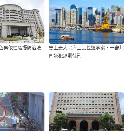
 色男依性騷擾防治法
史上最大宗海上丟包運毒案，一審判
四嫌犯無期徒刑