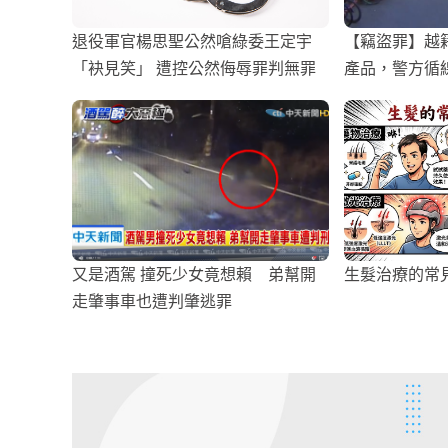
退役軍官楊思聖公然嗆綠委王定宇
【竊盜罪】越
「袂見笑」 遭控公然侮辱罪判無罪
產品，警方循
又是酒駕 撞死少女竟想賴 弟幫開
生髮治療的常
走肇事車也遭判肇逃罪