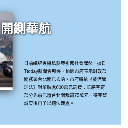
開鍘華航
日前總統專機私菸案引起社會譁然，據E
Ttoday新聞雲報導，桃園市府表示財政部
關務署台北關已去函，市府將依《菸酒管
理法》對華航處600萬元罰緩；華膳空廚
部分先前已遭台北關裁罰75萬元，待完整
調查後再予以適法裁處。