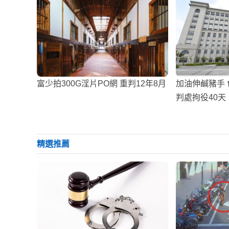
富少拍300G淫片PO網 重判12年8月
加油伸鹹豬手
判處拘役40天
精選推薦