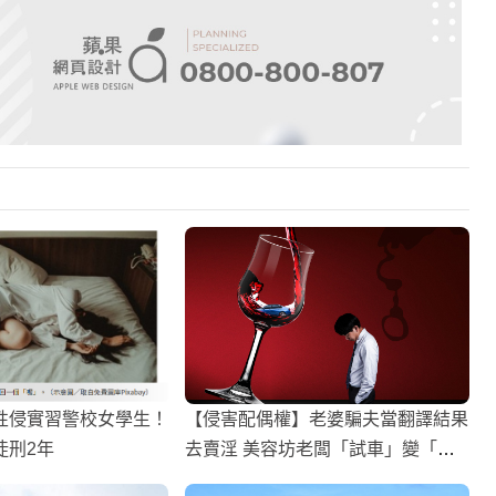
性侵實習警校女學生！
【侵害配偶權】老婆騙夫當翻譯結果
徒刑2年
去賣淫 美容坊老闆「試車」變「翻
車」