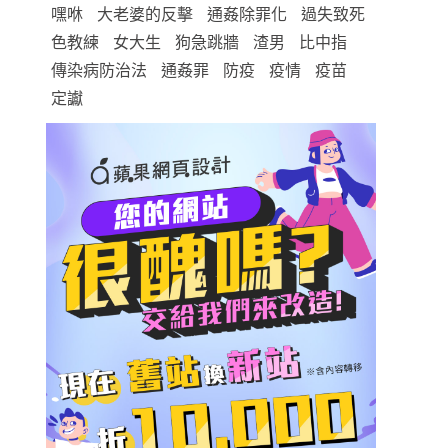
嘿咻
大老婆的反擊
通姦除罪化
過失致死
色教練
女大生
狗急跳牆
渣男
比中指
傳染病防治法
通姦罪
防疫
疫情
疫苗
定讞