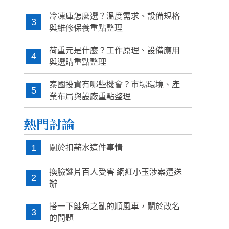
冷凍庫怎麼選？溫度需求、設備規格
3
與維修保養重點整理
荷重元是什麼？工作原理、設備應用
4
與選購重點整理
泰國投資有哪些機會？市場環境、產
5
業布局與設廠重點整理
熱門討論
1
關於扣薪水這件事情
換臉謎片百人受害 網紅小玉涉案遭送
2
辦
搭一下鮭魚之亂的順風車，關於改名
3
的問題