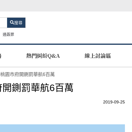
搜尋
通姦罪
路
熱門糾紛Q&A
線上討論區
桃園市府開鍘罰華航6百萬
開鍘罰華航6百萬
2019-09-25