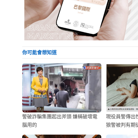
你可能會想知道
警破詐騙集團起出斧頭 嫌稱破壞電
現役員警傳出
腦用的
狼警被判有期