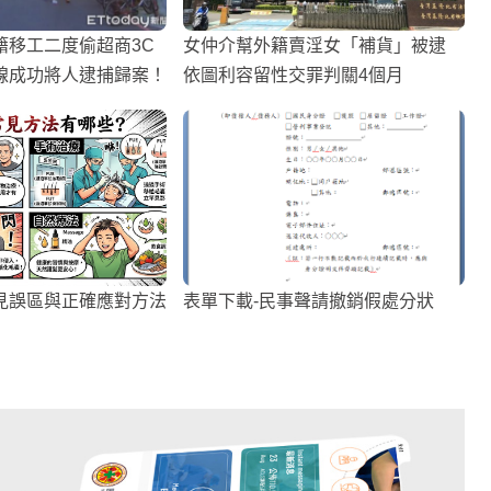
籍移工二度偷超商3C
女仲介幫外籍賣淫女「補貨」被逮
線成功將人逮捕歸案！
依圖利容留性交罪判關4個月
見誤區與正確應對方法
表單下載-民事聲請撤銷假處分狀