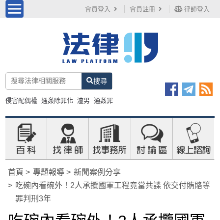
會員登入
會員註冊
律師登入
搜尋
侵害配偶權
通姦除罪化
渣男
通姦罪
首頁
專題報導
新聞案例分享
吃碗內看碗外！2人承攬國軍工程竟當共諜 依交付賄賂等
罪判刑3年