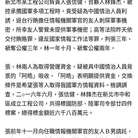
新北市某工程公司負責人張信健、合夥人林鋒杰，被
控承攬國軍多項工程時，竟受疑為中國情治人員利
誘，返台行賄擔任情報機關軍官的友人刺探軍事機
密，所幸友人警覺未提供軍事機密；高等法院昨天依
交付賄賂罪、違反國家情報工作法等罪，判張三年、
褫奪公權三年，林一年十月、褫奪公權兩年。
張、林兩人為取得營運資金，疑被具中國情治人員背
景的「阿皓」吸收，「阿皓」表明願提供資金，交換
條件是希望張等人取得我國軍方情報資料。檢調調
查，二○一六年六月，張信健、林鋒杰在新北市中和
區成立工程公司，共得標國防部、陸軍司令部廿四件
標案，總得標金額近六千八百萬元。
張前年十一月向任職情報機關軍官的友人Ｂ男請託，