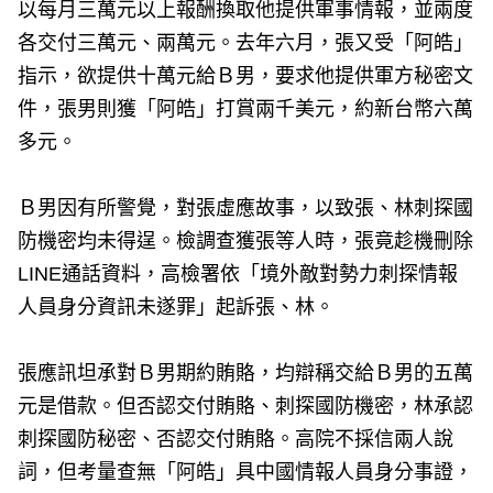
以每月三萬元以上報酬換取他提供軍事情報，並兩度
各交付三萬元、兩萬元。去年六月，張又受「阿皓」
指示，欲提供十萬元給Ｂ男，要求他提供軍方秘密文
件，張男則獲「阿皓」打賞兩千美元，約新台幣六萬
多元。
Ｂ男因有所警覺，對張虛應故事，以致張、林刺探國
防機密均未得逞。檢調查獲張等人時，張竟趁機刪除
LINE通話資料，高檢署依「境外敵對勢力刺探情報
人員身分資訊未遂罪」起訴張、林。
張應訊坦承對Ｂ男期約賄賂，均辯稱交給Ｂ男的五萬
元是借款。但否認交付賄賂、刺探國防機密，林承認
刺探國防秘密、否認交付賄賂。高院不採信兩人說
詞，但考量查無「阿皓」具中國情報人員身分事證，