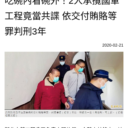
吃碗內看碗外！2人承攬國軍
工程竟當共諜 依交付賄賂等
罪判刑3年
2020-02-21