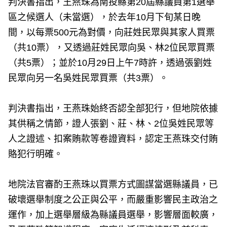
判決書指出，王燕珠為南投縣第20屆縣議員第1選舉
區之候選人（未當選），於去年10月下旬某日晚
間，以每票500元為對價，向莊姓民眾與其家人買票
（共10票），又透過莊姓民眾向吳、林2位民眾買票
（共5票）；並於10月29日上午7時許，透過張劉姓
民眾向另一名吳姓民眾買票（共3票）。
判決書指出，王燕珠始終否認全部犯行，但地院依據
其供稱之情節，證人張劉、莊、林、2位吳姓民眾等
人之證述、扣案賄款等卷證資料，認定王燕珠交付賄
賂犯行明確。
地院法官審酌王燕珠以買票方式圖謀當選縣議員，已
破壞選舉制度之公正與公平，而嚴重影響民主政治之
運作，加上選舉層級為縣議員選舉，影響層面較廣，