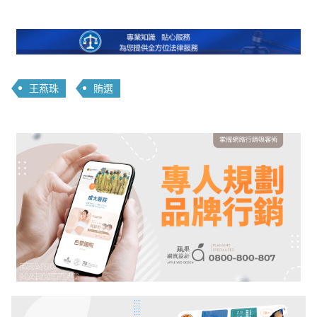
王燕珠
賄選