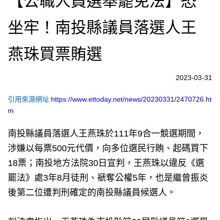
【公職人員選舉罷免法】恐
坐牢！南投縣議員落選人王
燕珠買票賄選
2023-03-31
引用來源網址:
https://www.ettoday.net/news/20230331/2470726.ht
m
南投縣議員落選人王燕珠於111年9合一競選期間，
涉嫌以每票500元代價，向多位選民行賄、起碼買下
18票；南投地方法院30日宣判，王燕珠以違反《選
罷法》處3年8月徒刑、褫奪公權5年，也是繼曾振炎
後第二位遭判刑確定的南投縣議員候選人。