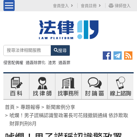
會員登入
會員註冊
律師登入
搜尋
侵害配偶權
通姦除罪化
渣男
通姦罪
首頁
專題報導
新聞案例分享
唬爛！男子謊稱認識警政署長可花錢撤銷通緝 依詐欺取
財罪判刑8月