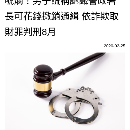
唬爛！男子謊稱認識警政署
長可花錢撤銷通緝 依詐欺取
財罪判刑8月
2020-02-25