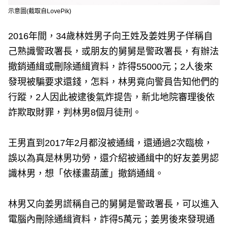
示意圖(截取自LovePik)
2016年間，34歲林姓男子向王姓及姜姓男子佯稱自
己熟識警政署長，或朋友的舅舅是警政署長，有辦法
撤銷通緝或刪除通緝資料，詐得55000元；2人後來
發現被騙要求還錢，怎料，林男竟向警員告知他們的
行蹤，2人因此被逮後氣炸提告，新北地院審理後依
詐欺取財罪，判林男8個月徒刑。
王男直到2017年2月都沒被通緝，還通過2次臨檢，
誤以為真是林男功勞，還介紹被通緝中的好友姜男認
識林男，想「依樣畫葫蘆」撤銷通緝。
林男又向姜男謊稱自己的舅舅是警政署長，可以進入
電腦內刪除通緝資料，詐得5萬元；姜男後來發現通