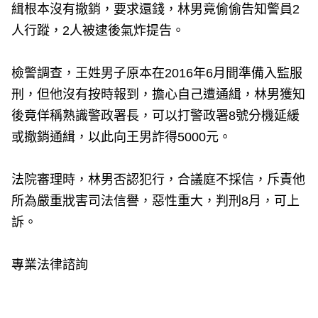
緝根本沒有撤銷，要求還錢，林男竟偷偷告知警員2
人行蹤，2人被逮後氣炸提告。
檢警調查，王姓男子原本在2016年6月間準備入監服
刑，但他沒有按時報到，擔心自己遭通緝，林男獲知
後竟佯稱熟識警政署長，可以打警政署8號分機延緩
或撤銷通緝，以此向王男詐得5000元。
法院審理時，林男否認犯行，合議庭不採信，斥責他
所為嚴重戕害司法信譽，惡性重大，判刑8月，可上
訴。
專業法律諮詢