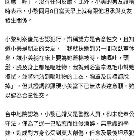
回應「喔」，沒有任何反應。此外，小美的男友證稱
時表示，小黎同月8日當天早上就有跟他坦承與女友
發生關係。
小黎到案後先否認犯行，辯稱雙方是合意性交，且知
道小美是朋友的女友，「我就扶她到另一間次臥室休
息，讓小美躺在床上要為她蓋棉被時，她嘔吐，頭
髮、臉及身上都是嘔吐物，我就到浴室拿濕毛巾幫她
擦拭，並將她沾到嘔吐物的上衣、胸罩及長褲都脫
掉」，但其證詞卻顯現小美當下已無法表達意願，難
以認為合意性交。
台中地院認為，小黎已婚又是警務人員，卻未能奉公
守法，僅為了逞一己私慾而性侵酒醉、無意識的學
妹，造成對方身心受到莫大創傷，但念及最後坦承犯