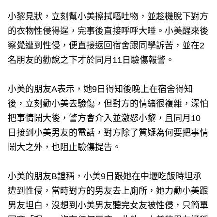
小黎見狀，立刻幫小美擦拭嘔吐物，並趁機脫下對方
的衣物性侵得逞，完事後直接呼呼大睡。小美醒來後
察覺遭到性侵，便直接返回宿舍跟同學訴苦，並在2
名朋友的勸說之下才於同月11日驗傷報警。
小美的朋友A表示，她9日得知後晚上在宿舍得知
後，立刻勸小美去驗傷，但對方的情緒很複雜，深怕
把事情鬧大後，警方會介入並激怒小黎，且同月10
日接到小美男友的電話，對方除了質疑為何要把事情
鬧大之外，也阻止驗傷提告。
小美的朋友B證稱，小美9日跟她在中壢吃飯時坦承
遭到性侵，當時對方的男友去上廁所，她力勸小美跟
男友坦白，沒想到小美男友聽完女友被性侵，只簡單