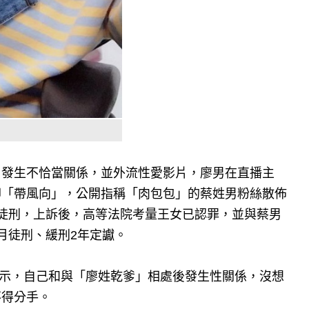
」發生不恰當關係，並外流性愛影片，廖男在直播主
卻「帶風向」，公開指稱「肉包包」的蔡姓男粉絲散佈
徒刑，上訴後，高等法院考量王女已認罪，並與蔡男
月徒刑、緩刑2年定讞。
時表示，自己和與「廖姓乾爹」相處後發生性關係，沒想
不得分手。