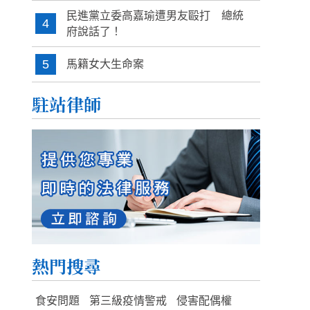
民進黨立委高嘉瑜遭男友毆打 總統
4
府說話了！
5
馬籍女大生命案
駐站律師
熱門搜尋
食安問題
第三級疫情警戒
侵害配偶權