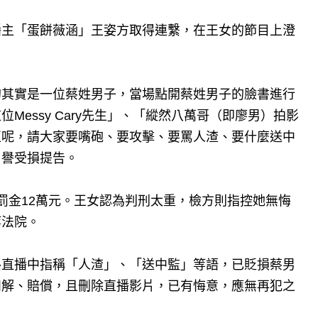
播主「蛋餅薇涵」王姿方取得連繫，在王女的節目上澄
的其實是一位蔡姓男子，當場點開蔡姓男子的臉書進行
essy Cary先生」、「縱然八萬哥（即廖男）拍影
正呢，請大家要嘴砲、要攻擊、要罵人渣、要什麼送中
名譽受損提告。
罰金12萬元。王女認為判刑太重，檢方則指控她無悔
等法院。
路直播中指稱「人渣」、「送中監」等語，已貶損蔡男
和解、賠償，且刪除直播影片，已有悔意，應無再犯之