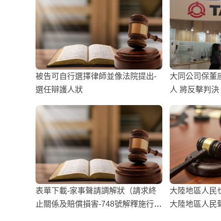
被告可自行選擇律師並像法院提出-
大同公司保董
選任辯護人狀
人 將反擊判
程未詳加審酌
表單下載-家事聲請調解狀（請求終
大陸地區人民也
止關係及賠償損害-748號解釋施行
大陸地區人民
法）