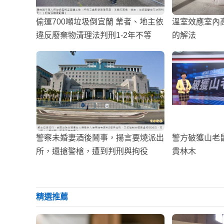
偷運700噸垃圾倒宜蘭 業者、地主依
溫室效應室內
違反廢棄物清理法判刑1-2年不等
的解法
警察未婚妻酒後鬧事，揚言要燒派出
警方破獲山老鼠
所，還搶警槍，遭到判刑與拘役
貴林木
精選推薦