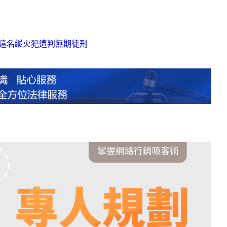
這名縱火犯遭判無期徒刑