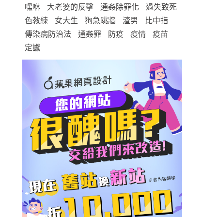
嘿咻
大老婆的反擊
通姦除罪化
過失致死
色教練
女大生
狗急跳牆
渣男
比中指
傳染病防治法
通姦罪
防疫
疫情
疫苗
定讞