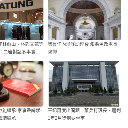
座林蔚山、林郭文豔等
議員任內涉詐助理費 澎縣民政處長
決：二審對諸多事實過
聲押
能繼承-家事聲請狀-
軍紀再度出問題！菜兵打班長，遭判
聲請繼承
1年2月徒刑要坐牢