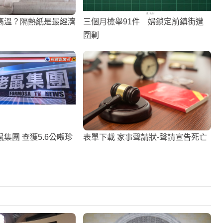
高溫？隔熱紙是最經濟
三個月檢舉91件 婦鎖定前鎮街遭
圍剿
集團 查獲5.6公噸珍
表單下載 家事聲請狀-聲請宣告死亡