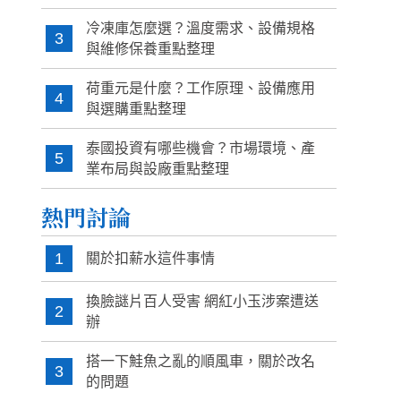
冷凍庫怎麼選？溫度需求、設備規格
3
與維修保養重點整理
荷重元是什麼？工作原理、設備應用
4
與選購重點整理
泰國投資有哪些機會？市場環境、產
5
業布局與設廠重點整理
熱門討論
1
關於扣薪水這件事情
換臉謎片百人受害 網紅小玉涉案遭送
2
辦
搭一下鮭魚之亂的順風車，關於改名
3
的問題