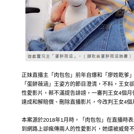
正妹直播主「肉包包」前年自爆和「廖姓乾爹
「蛋餅薇涵」王姿方的節目澄清，不料，王女
性愛影片，蔡不滿提告誹謗，一審判王女4個月
達成和解賠償、刪除直播影片，今改判王女4個
本案源於2018年1月時，「肉包包」在直播
到網路上卻瘋傳兩人的性愛影片，她還被威脅