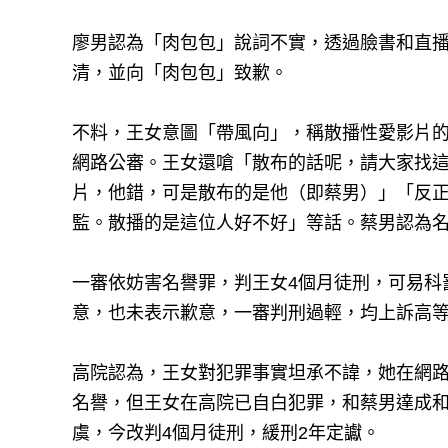
廖男認為「肉包包」說詞不實，透過臉書和直
清，並向「肉包包」致歉。
不料，王女意圖「帶風向」，稱散播性愛影片
網路公審。王女還嗆「散布的話呢，請大家找這位M
片，他錯，可是散布的是他（即蔡男）」「反
監。散播的是這位人好不好」等話。蔡男認為
一審依妨害名譽罪，判王女4個月徒刑，可易科
意，也未表示歉意，一審判刑過輕，均上訴高
高院認為，王女對犯罪事實坦承不諱，她在網
名譽，但王女在高院已自白犯罪，和蔡男達成
虞，今改判4個月徒刑，緩刑2年定讞。