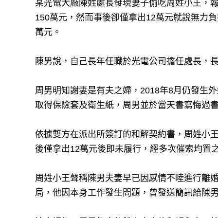
某光電大廠陳姓處長發現妻子偷吃周姓小王，
150萬元，然而事後卻僅拿出12萬元就說無力
萬元。
陳男說，自己長年任職於光電公司擔任處長，
周男明知謝妻是有夫之婦，2018年8月仍發生
取得保險套及衛生紙，周男並於當天書寫悔過書
依據雙方在派出所簽訂的和解契約書，周姓小王
後僅拿出12萬元後即未履行，經多次催索均置
周姓小王聲稱陳男夫妻早已因感情不睦進行離
局，他因本身工作發生問題，曾發送簡訊給陳