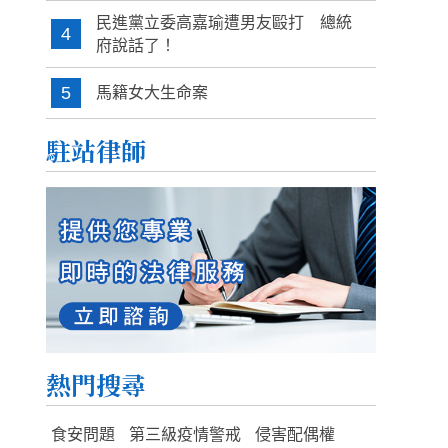
民進黨立委高嘉瑜遭男友毆打 總統
4
府說話了！
5
馬籍女大生命案
駐站律師
熱門搜尋
食安問題
第三級疫情警戒
侵害配偶權