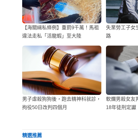
【海關緝私條例】重罰9千萬！馬祖
失業勞工子女
違法走私「活龍蝦」至大陸
路
男子虐殺狗狗後，跑去精神科就診，
軟爛男殺女友判
拘役50日改判四個月
18年徒刑定讞
精選推薦