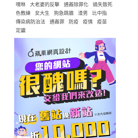
嘿咻
大老婆的反擊
通姦除罪化
過失致死
色教練
女大生
狗急跳牆
渣男
比中指
傳染病防治法
通姦罪
防疫
疫情
疫苗
定讞