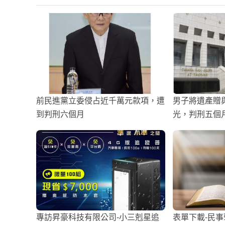
前民進黨立委侵占近千萬元款項，遭
男子將遺產贈
到判刑六個月
光，判刑五個
專訪昇豪科技有限公司-小三剋星追
表單下載-民