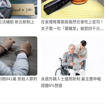
生活補助 新北新制上
在家裡辱罵鄰居竟然也會吃上官司！
女子罵一句「蕭雜某」被罰四千元和
解
賠841萬 依殺人罪判
永居外籍人士適用新制 雇主應申報
提繳6%勞退