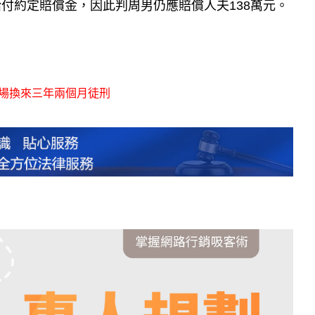
付約定賠償金，因此判周男仍應賠償人夫138萬元。
場換來三年兩個月徒刑