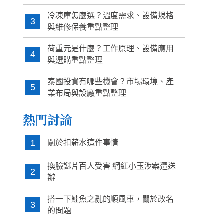
冷凍庫怎麼選？溫度需求、設備規格
3
與維修保養重點整理
荷重元是什麼？工作原理、設備應用
4
與選購重點整理
泰國投資有哪些機會？市場環境、產
5
業布局與設廠重點整理
熱門討論
1
關於扣薪水這件事情
換臉謎片百人受害 網紅小玉涉案遭送
2
辦
搭一下鮭魚之亂的順風車，關於改名
3
的問題