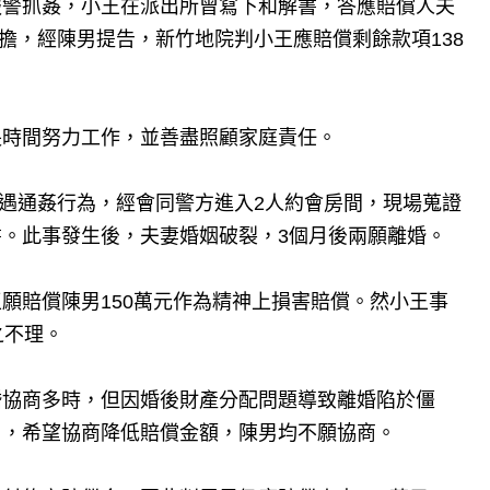
報警抓姦，小王在派出所曾寫下和解書，答應賠償人夫
負擔，經陳男提告，新竹地院判小王應賠償剩餘款項138
長時間努力工作，並善盡照顧家庭責任。
外遇通姦行為，經會同警方進入2人約會房間，現場蒐證
。此事發生後，夫妻婚姻破裂，3個月後兩願離婚。
願賠償陳男150萬元作為精神上損害賠償。然小王事
之不理。
婚協商多時，但因婚後財產分配問題導致離婚陷於僵
男，希望協商降低賠償金額，陳男均不願協商。