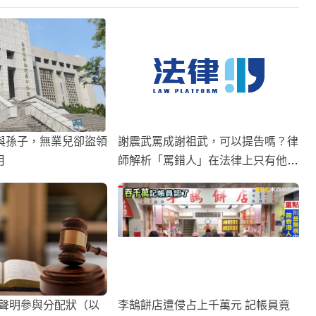
與孫子，無業兒卻盜領
謝震武罵成謝祖武，可以提告嗎？律
月
師解析「罵錯人」在法律上只有他能
提告
事聲明參與分配狀（以
李鵠餅店遭侵占上千萬元 記帳員竟