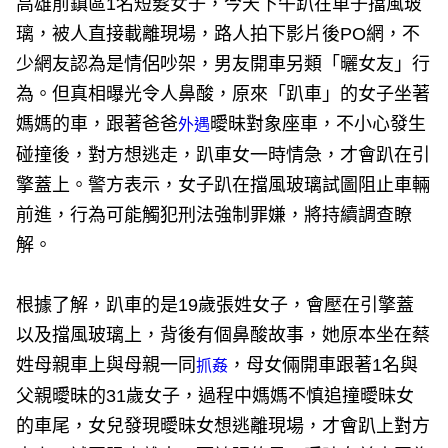
高雄前鎮區1名短髮女子，今天下午趴在車子擋風玻
璃，被人直接載離現場，路人拍下影片後PO網，不
少網友認為是情侶吵架，男友開車另類「曬女友」行
為。但真相曝光令人鼻酸，原來「趴車」的女子坐著
媽媽的車，跟著爸爸
曖昧對象座車，不小心發生
外遇
碰撞後，對方想逃走，趴車女一時情急，才會趴在引
擎蓋上。警方表示，女子趴在擋風玻璃試圖阻止車輛
前進，行為可能觸犯刑法強制罪嫌，將持續調查瞭
解。
根據了解，趴車的是19歲張姓女子，會壓在引擎蓋
以及擋風玻璃上，背後有個鼻酸故事，她原本坐在蔡
姓母親車上與母親一同
，母女倆開車跟著1名與
抓姦
父親曖昧的31歲女子，過程中媽媽不慎追撞曖昧女
的車尾，女兒發現曖昧女想逃離現場，才會趴上對方