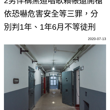
2男佯稱黑道唱歌賴帳還開槍
依恐嚇危害安全等三罪，分
別判1年、1年6月不等徒刑
2020-07-13