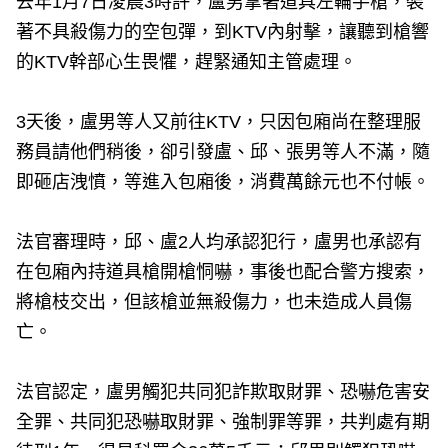
去年1月7日凌晨3時許，盧男拿著道具左輪手槍，裝
著不具殺傷力的空包彈，到KTV內射擊，讓聽到槍響
的KTV幹部心生畏懼，趕緊通知主管處理。
3天後，盧男等人又前往KTV，只因包廂尚在整理服
務員請他們稍後，卻引發盧、邱、張男等人不滿，隨
即砸店洩憤，等進入包廂後，消費萬餘元也不付帳。
法官審理時，邱、盧2人均承認犯行，盧男也承認有
在包廂內持道具槍開槍恫嚇，事後也配合警方搜索，
將槍枝交出，但該槍並無殺傷力，也未造成人員傷
亡。
法官認定，盧男觸犯共同犯詐欺取財罪、恐嚇危害安
全罪、共同犯恐嚇取財罪、強制罪等罪，共判處有期