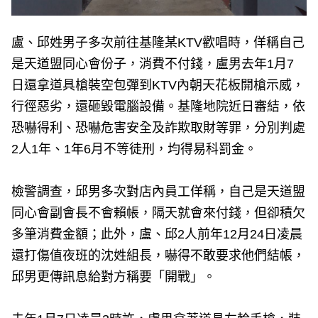
盧、邱姓男子多次前往基隆某KTV歡唱時，佯稱自己
是天道盟同心會份子，消費不付錢，盧男去年1月7
日還拿道具槍裝空包彈到KTV內朝天花板開槍示威，
行徑惡劣，還砸毀電腦設備。基隆地院近日審結，依
恐嚇得利、恐嚇危害安全及詐欺取財等罪，分別判處
2人1年、1年6月不等徒刑，均得易科罰金。
檢警調查，邱男多次對店內員工佯稱，自己是天道盟
同心會副會長不會賴帳，隔天就會來付錢，但卻積欠
多筆消費金額；此外，盧、邱2人前年12月24日凌晨
還打傷值夜班的沈姓組長，嚇得不敢要求他們結帳，
邱男更傳訊息給對方稱要「開戰」。