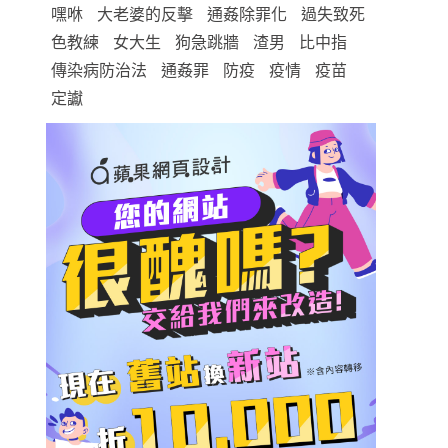
嘿咻
大老婆的反擊
通姦除罪化
過失致死
色教練
女大生
狗急跳牆
渣男
比中指
傳染病防治法
通姦罪
防疫
疫情
疫苗
定讞