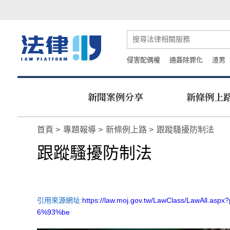
侵害配偶權
通姦除罪化
渣男
新聞案例分享
新條例上
首頁
專題報導
新條例上路
跟蹤騷擾防制法
跟蹤騷擾防制法
引用來源網址:
https://law.moj.gov.tw/LawClass/LawAl
6%93%be