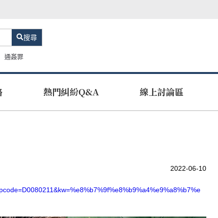
搜尋
通姦罪
路
熱門糾紛Q&A
線上討論區
2022-06-10
l.aspx?pcode=D0080211&kw=%e8%b7%9f%e8%b9%a4%e9%a8%b7%e