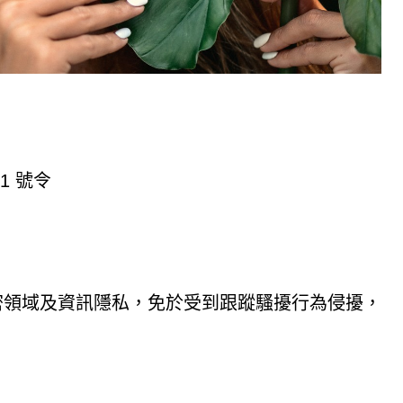
1 號令
密領域及資訊隱私，免於受到跟蹤騷擾行為侵擾，