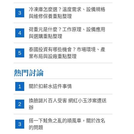
冷凍庫怎麼選？溫度需求、設備規格
3
與維修保養重點整理
荷重元是什麼？工作原理、設備應用
4
與選購重點整理
泰國投資有哪些機會？市場環境、產
5
業布局與設廠重點整理
熱門討論
1
關於扣薪水這件事情
換臉謎片百人受害 網紅小玉涉案遭送
2
辦
搭一下鮭魚之亂的順風車，關於改名
3
的問題