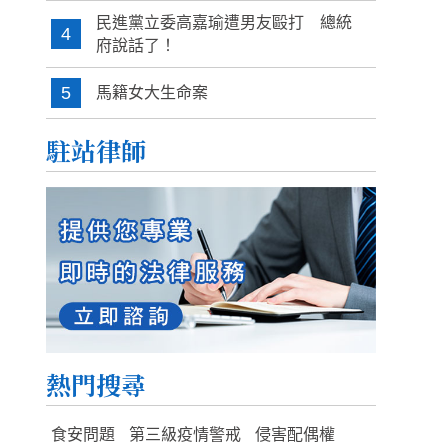
民進黨立委高嘉瑜遭男友毆打 總統
4
府說話了！
5
馬籍女大生命案
駐站律師
熱門搜尋
食安問題
第三級疫情警戒
侵害配偶權