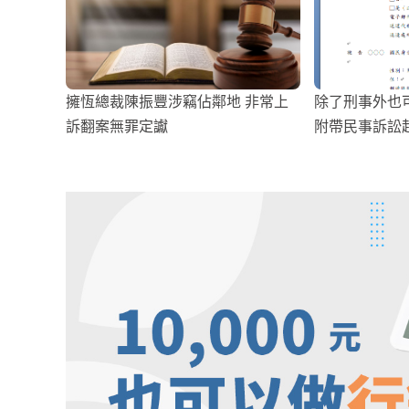
擁恆總裁陳振豐涉竊佔鄰地 非常上
除了刑事外也
訴翻案無罪定讞
附帶民事訴訟