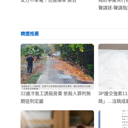
女方不來電！他直接來 挨告
為防爭產先行
聲請狀-聲請
精選推薦
22歲冷氣工誘殺房東 依殺人罪判無
3P援交強索1
期徒刑定讞
跳」…沒跳成