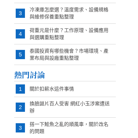
冷凍庫怎麼選？溫度需求、設備規格
3
與維修保養重點整理
荷重元是什麼？工作原理、設備應用
4
與選購重點整理
泰國投資有哪些機會？市場環境、產
5
業布局與設廠重點整理
熱門討論
1
關於扣薪水這件事情
換臉謎片百人受害 網紅小玉涉案遭送
2
辦
搭一下鮭魚之亂的順風車，關於改名
3
的問題