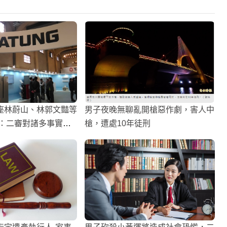
座林蔚山、林郭文豔等
男子夜晚無聊亂開槍惡作劇，害人中
決：二審對諸多事實過
槍，遭處10年徒刑