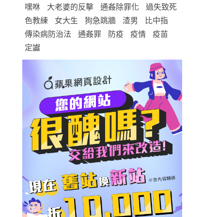
嘿咻
大老婆的反擊
通姦除罪化
過失致死
色教練
女大生
狗急跳牆
渣男
比中指
傳染病防治法
通姦罪
防疫
疫情
疫苗
定讞