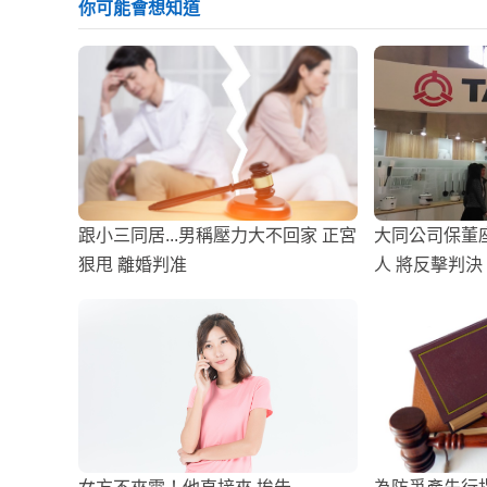
你可能會想知道
跟小三同居...男稱壓力大不回家 正宮
大同公司保董
狠甩 離婚判准
人 將反擊判
程未詳加審酌