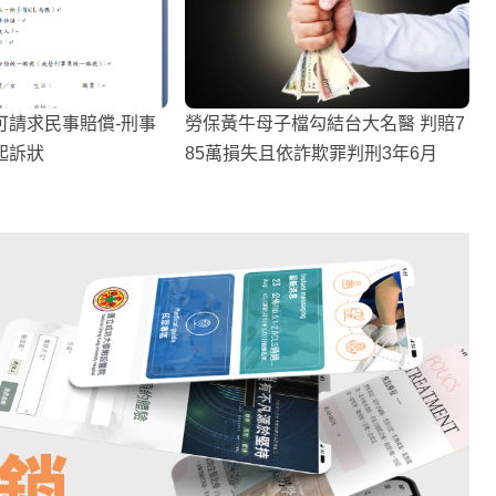
可請求民事賠償-刑事
勞保黃牛母子檔勾結台大名醫 判賠7
起訴狀
85萬損失且依詐欺罪判刑3年6月