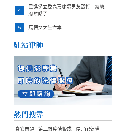
民進黨立委高嘉瑜遭男友毆打 總統
4
府說話了！
5
馬籍女大生命案
駐站律師
熱門搜尋
食安問題
第三級疫情警戒
侵害配偶權