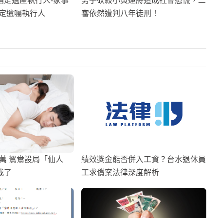
指定遺產執行人-家事
男子砍殺小黃運將造成社會恐慌，二
指定遺囑執行人
審依然遭判八年徒刑！
1萬 鴛鴦設局「仙人
績效獎金能否併入工資？台水退休員
栽了
工求償案法律深度解析