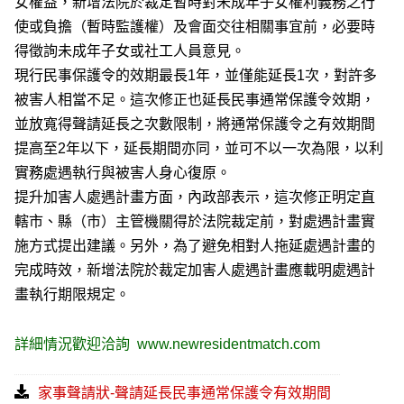
女權益，新增法院於裁定暫時對未成年子女權利義務之行
使或負擔（暫時監護權）及會面交往相關事宜前，必要時
得徵詢未成年子女或社工人員意見。
現行民事保護令的效期最長1年，並僅能延長1次，對許多
被害人相當不足。這次修正也延長民事通常保護令效期，
並放寬得聲請延長之次數限制，將通常保護令之有效期間
提高至2年以下，延長期間亦同，並可不以一次為限，以利
實務處遇執行與被害人身心復原。
提升加害人處遇計畫方面，內政部表示，這次修正明定直
轄市、縣（市）主管機關得於法院裁定前，對處遇計畫實
施方式提出建議。另外，為了避免相對人拖延處遇計畫的
完成時效，新增法院於裁定加害人處遇計畫應載明處遇計
畫執行期限規定。
詳細情況歡迎洽詢
www.newresidentmatch.com
家事聲請狀-聲請延長民事通常保護令有效期間