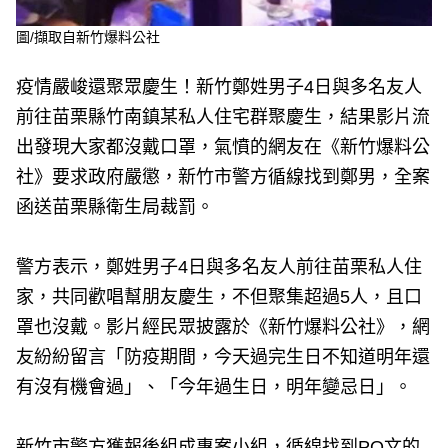
圖/擷取自新竹爆料公社
疫情嚴峻還聚眾慶生！新竹鄭姓男子4日與多名友人
前往苗栗縣竹南鎮某私人住宅群聚慶生，結果影片流
出發現大家都沒戴口罩，氣憤的網友在《新竹爆料公
社》要求政府嚴懲，新竹市警方循線找到鄭男，全案
函送苗栗縣衛生局裁罰。
警方表示，鄭姓男子4日與多名友人前往苗栗私人住
家，共同歡唱幫朋友慶生，不但聚集超過5人，且口
罩也沒戴。影片經民眾披露於《新竹爆料公社》，網
友紛紛留言「防疫期間，今天過完生日不知道明年還
有沒有機會過」、「今年過生日，明年變忌日」。
新竹市警方獲報後組成專案小組，循線找到PO文的