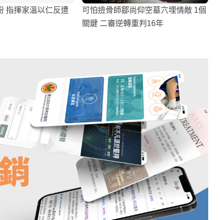
紛 指揮家溫以仁反遭
可怕撿骨師鄒尚仰空墓穴埋情敵 1個
關鍵 二審逆轉重判16年