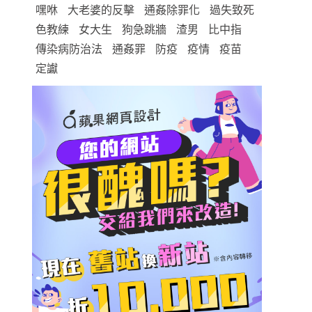
嘿咻
大老婆的反擊
通姦除罪化
過失致死
色教練
女大生
狗急跳牆
渣男
比中指
傳染病防治法
通姦罪
防疫
疫情
疫苗
定讞