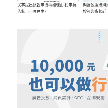
民事提出抗告事後再補理由-民事抗
樂團甄選爆糾
告狀（不具理由）
控誣告遭起訴