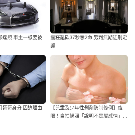
卻違規 車主一樣要被
瘋狂亂砍37秒奪2命 男判無期徒刑定
讞
用哥哥身分 因這理由
【兒童及少年性剝削防制條例】傻
眼！自拍裸照「證明不是騙感情」1
5歲乖乖女全脫了