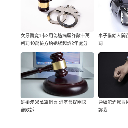
女牙醫竟1卡2用偽造病歷詐數十萬
車子借給人開
判罰40萬檢方給她緩起訴2年處分
罰
雄獅洩36萬筆個資 消基會提團訟一
通緝犯酒駕冒
審敗訴
認栽