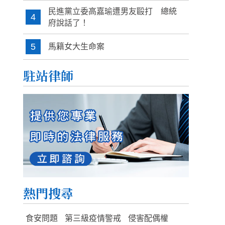
民進黨立委高嘉瑜遭男友毆打 總統
4
府說話了！
5
馬籍女大生命案
駐站律師
熱門搜尋
食安問題
第三級疫情警戒
侵害配偶權