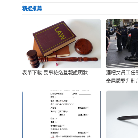
精選推薦
表單下載-民事檢送登報證明狀
酒吧女員工任
棄屍體罪判刑