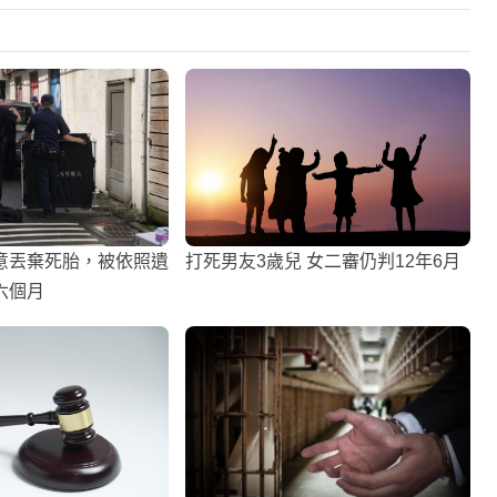
意丟棄死胎，被依照遺
打死男友3歲兒 女二審仍判12年6月
六個月