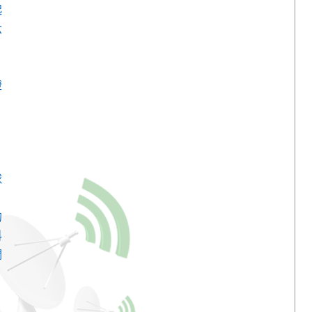
起
六
燈
，
球
，
的
科
們
，