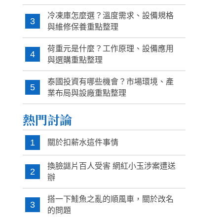
冷凍庫怎麼選？溫度需求、設備規格
3
與維修保養重點整理
荷重元是什麼？工作原理、設備應用
4
與選購重點整理
泰國投資有哪些機會？市場環境、產
5
業布局與設廠重點整理
熱門討論
1
關於扣薪水這件事情
換臉謎片百人受害 網紅小玉涉案遭送
2
辦
搭一下鮭魚之亂的順風車，關於改名
3
的問題