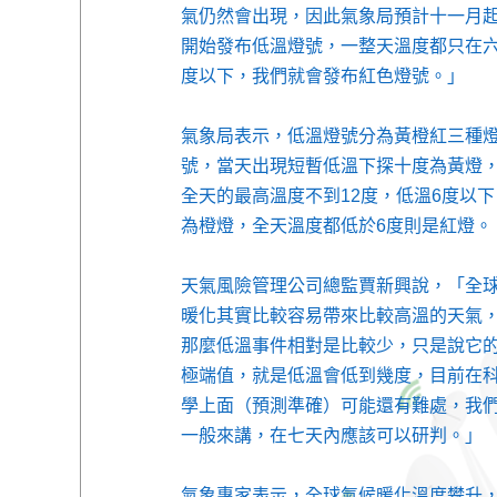
氣仍然會出現，因此氣象局預計十一月
開始發布低溫燈號，一整天溫度都只在
度以下，我們就會發布紅色燈號。」
氣象局表示，低溫燈號分為黃橙紅三種
號，當天出現短暫低溫下探十度為黃燈
全天的最高溫度不到12度，低溫6度以下
為橙燈，全天溫度都低於6度則是紅燈。
天氣風險管理公司總監賈新興說，「全
暖化其實比較容易帶來比較高溫的天氣
那麼低溫事件相對是比較少，只是說它
極端值，就是低溫會低到幾度，目前在
學上面（預測準確）可能還有難處，我
一般來講，在七天內應該可以研判。」
氣象專家表示，全球氣候暖化溫度攀升