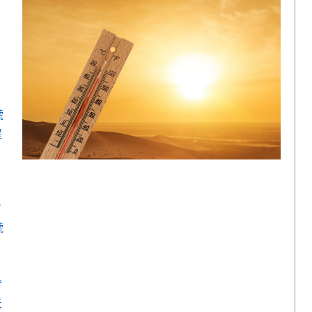
，
號
提
了
號
背
天