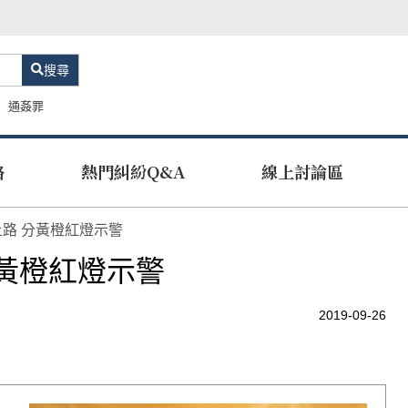
搜尋
通姦罪
路
熱門糾紛Q&A
線上討論區
上路 分黃橙紅燈示警
分黃橙紅燈示警
2019-09-26