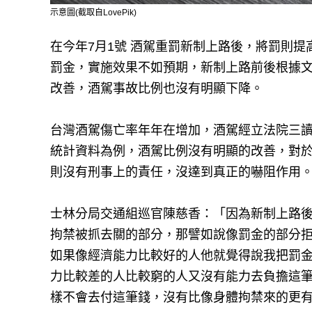
示意圖(截取自LovePik)
在今年7月1號 酒駕重罰新制上路後，將罰則
罰金，實施效果不如預期，新制上路前後根據
改善，酒駕事故比例也沒有明顯下降。
台灣酒駕傷亡率年年在增加，酒駕經立法院三讀
統計資料為例，酒駕比例沒有明顯的改善，對
則沒有刑事上的責任，沒達到真正的嚇阻作用
士林分局交通組巡官陳慈香：「因為新制上路
拘禁被抓去關的部分，那譬如說像罰金的部分拒
如果像經濟能力比較好的人他就覺得說我把罰
力比較差的人比較窮的人又沒有能力去負擔這
樣不會去付這筆錢，沒有比像身體拘禁來的更