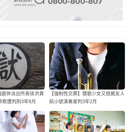
臨退休派出所長徐洪貴
【強制性交罪】猥褻少女又撿屍友人
詐欺遭判刑3年8月
前小號演奏家判3年2月