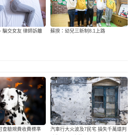
、騙交女友 律師訴離
蘇揆：幼兒三新制8.1上路
可查驗規費收費標準
汽車行大火波及7民宅 損失千萬還判