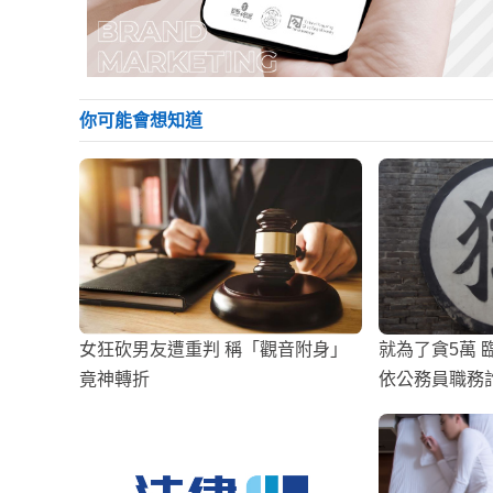
你可能會想知道
女狂砍男友遭重判 稱「觀音附身」
就為了貪5萬 
竟神轉折
依公務員職務