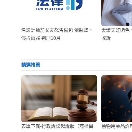
名設計師前女友怒告偷包 依竊盜、
妻爆夫好賭色
侵占兩罪 判刑10月
敗訴
精選推薦
表單下載-行政訴訟起訴狀（商標異
動物用藥品許