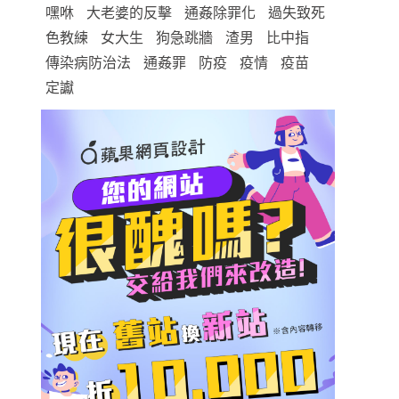
嘿咻
大老婆的反擊
通姦除罪化
過失致死
色教練
女大生
狗急跳牆
渣男
比中指
傳染病防治法
通姦罪
防疫
疫情
疫苗
定讞