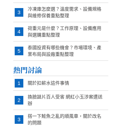
冷凍庫怎麼選？溫度需求、設備規格
3
與維修保養重點整理
荷重元是什麼？工作原理、設備應用
4
與選購重點整理
泰國投資有哪些機會？市場環境、產
5
業布局與設廠重點整理
熱門討論
1
關於扣薪水這件事情
換臉謎片百人受害 網紅小玉涉案遭送
2
辦
搭一下鮭魚之亂的順風車，關於改名
3
的問題