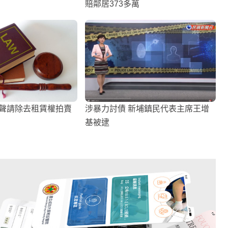
賠鄰居373多萬
事聲請除去租賃權拍賣
涉暴力討債 新埔鎮民代表主席王增
基被逮