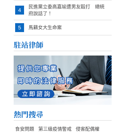
民進黨立委高嘉瑜遭男友毆打 總統
4
府說話了！
5
馬籍女大生命案
駐站律師
熱門搜尋
食安問題
第三級疫情警戒
侵害配偶權