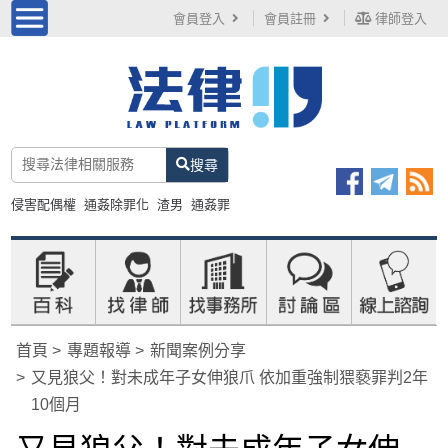
會員登入
會員註冊
律師登入
搜尋
侵害配偶權
通姦除罪化
渣男
通姦罪
首頁
專題報導
新聞案例分享
又見狼父！對未成年子女伸狼爪 依加重強制猥褻罪判2年
10個月