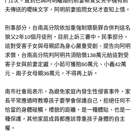
門1次。直到已與阿明離婚的前妻察覺女兒手機有前
夫傳送的曖昧文字，阿明前妻追問女兒才查知上情。
刑事部分，台南高分院依加重強制猥褻罪合併判這名
狼父2年10個月徒刑，目前上訴三審中。民事部分，
這對受害子女與母親認為身心嚴重受創、提告向阿明
求償，台南高分院判阿明共須賠償138萬元給這對受
害子女與前妻定讞，小茹可獲賠60萬元、小義42萬
元、兩子女母親36萬元，不得再上訴。
南市社會局表示，為避免家庭內發生性侵害事件，家
長平常應適時教導孩子要學會保護自己，拒絕任何不
恰當的身體碰觸，禮貌的距離，是一種體貼、也是一
種保護，其他家庭成員都應該尊重孩子身體的自主
權。