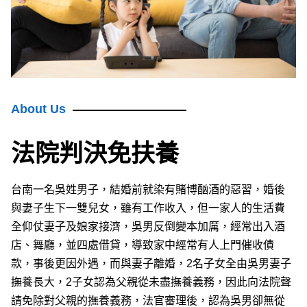
About Us
法院判決免扶養
台南一名吳姓男子，結婚前就染有賭博酗酒的惡習，婚後
與妻子生下一雙兒女，雖有工作收入，但一家人的生活費
全仰仗妻子及娘家接濟，吳男反倒變本加厲，經常出入酒
店、舞廳，並四處借貸，導致家中經常有人上門催收債
款，事後更因外遇，而與妻子離婚，2名子女全由吳男妻子
撫養長大，2子女認為父親從未盡撫養義務，因此向法院聲
請免除對父親的撫養義務，法官審理後，認為吳男卻無從