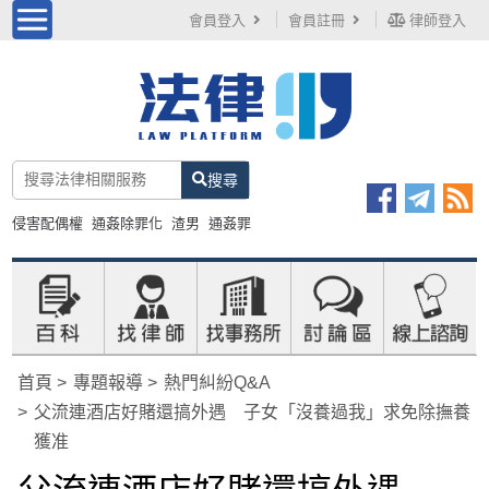
會員登入
會員註冊
律師登入
搜尋
侵害配偶權
通姦除罪化
渣男
通姦罪
首頁
專題報導
熱門糾紛Q&A
父流連酒店好賭還搞外遇 子女「沒養過我」求免除撫養
獲准