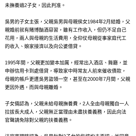
未撫養過2子女，因此判准。
吳男的子女主張，父親吳男與母親侯女1984年2月結婚，父
親婚前就有賭博酗酒惡習，雖有工作收入，但仍不足自己
花用，兩人與母親的生活費用，全仰仗母親從事家庭代工
的收入、娘家接濟以及向公婆借貸。
1995年間，父親更加變本加厲，經常出入酒店、舞廳，並
申辦信用卡到處借貸，導致家中時常友人前來催收債款，
母親的帳戶更遭吳男盜領一空，甚至在2000年7月間，父親
更因外遇，而與母親離婚。
子女倆認為，父親未給母親撫養費，2人全由母親獨自一人
拉拔長大成人，父親無正當理由未盡扶養義務，因此向法
官聲請免除對父親的扶養義務。