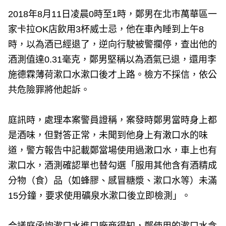
2018年8月11日凌晨0時至1時，鄭男在北市萬華區一
家卡拉OK店飲用3杯威士忌，他在車內睡到上午8
時，以為酒已經退了，逆向行駛被警攔停，查出他的
酒測值達0.31毫克，鄭男堅稱以為酒氣已退，還用李
施德霖薄荷漱口水漱口後才上路。檢方不採信，依公
共危險罪將他起訴。
庭訊時，處理本案警員證稱，案發時鄭男當時身上都
是酒味，但對答正常，未聞到他身上有潄口水的味
道，警方報告中記載鄭當場使用過潄口水，車上也有
漱口水，酒測確認單也替勾選「服用其他含有酒精成
分物（食）品（如蜂膠、感冒糖漿、漱口水等）未滿
15分鐘，要求使用礦泉水漱口後立即檢測」。