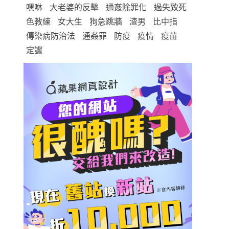
嘿咻
大老婆的反擊
通姦除罪化
過失致死
色教練
女大生
狗急跳牆
渣男
比中指
傳染病防治法
通姦罪
防疫
疫情
疫苗
定讞