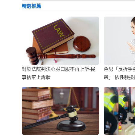
精選推薦
對於法院判決心服口服不再上訴-民
色男「反折手
事捨棄上訴狀
邊」 依性騷擾