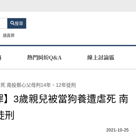
搜尋
通姦罪
路
熱門糾紛Q&A
線上討論區
死 南投狠心父母判14年、12年徒刑
罪】3歲親兒被當狗養遭虐死 南
徒刑
2021-10-25