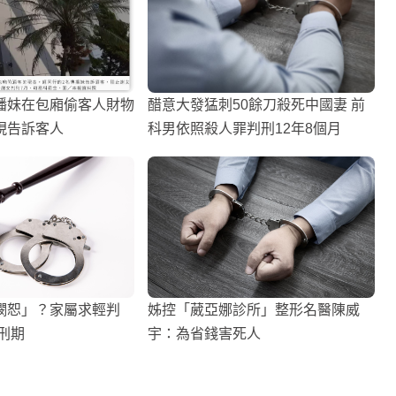
播妹在包廂偷客人財物
醋意大發猛刺50餘刀殺死中國妻 前
現告訴客人
科男依照殺人罪判刑12年8個月
憫恕」？家屬求輕判
姊控「葳亞娜診所」整形名醫陳威
刑期
宇：為省錢害死人