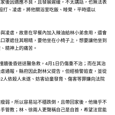
返家後因適應不良，且發展遲緩，不太講話，也無法表
毆打、凌虐，將他關浴室吃飯、睡覺，平時還以
參與凌虐，故意在早餐內加入辣油給林小弟食用，還會
色口罩遮住其眼睛，要他坐在小椅子上，想要讓他坐到
體、精神上的痛苦。
倒撞牆後昏迷送醫急救，4月1日仍傷重不治；而在其治
受虐通報，縣府因此對林父提告，但經檢警追查，並從
2人依殺人未遂、妨害幼童發育、傷害等罪嫌向法院
體瘦弱，所以容易站不穩跌倒，且帶回家後，他幾乎不
出手管教；林、徐兩人更聲稱自己是自首，希望法官能