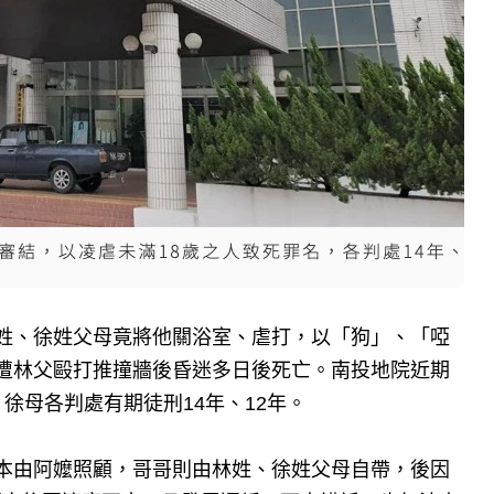
姓、徐姓父母竟將他關浴室、虐打，以「狗」、「啞
遭林父毆打推撞牆後昏迷多日後死亡。南投地院近期
徐母各判處有期徒刑14年、12年。
本由阿嬤照顧，哥哥則由林姓、徐姓父母自帶，後因