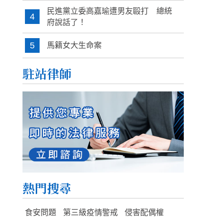
民進黨立委高嘉瑜遭男友毆打 總統
4
府說話了！
5
馬籍女大生命案
駐站律師
熱門搜尋
食安問題
第三級疫情警戒
侵害配偶權