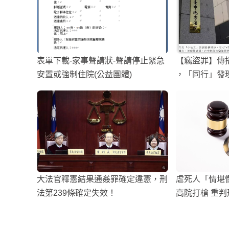
表單下載-家事聲請狀-聲請停止緊急
【竊盜罪】傳
安置或強制住院(公益團體)
，「同行」發
大法官釋憲結果通姦罪確定違憲，刑
虐死人「情堪
法第239條確定失效！
高院打槍 重判