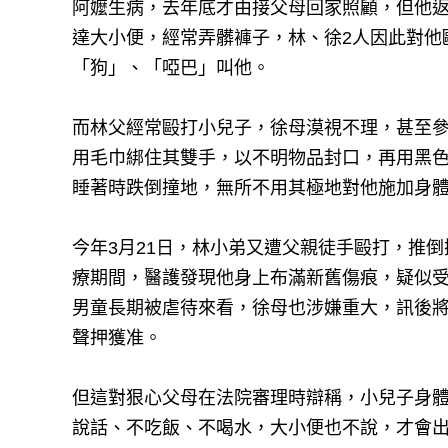
阿嬤生病，去年底才由接父母回家照顧，但他
達大小便，經常弄髒褲子，林、徐2人因此對他
「狗」、「啞巴」叫他。
而林父經常毆打小兒子，徐母漠視不理，甚至
用毛巾綁住其雙手，以不明物品封口，再用黑
睡著時跌倒撞地，無所不用其極地對他施加身
今年3月21日，林小弟又遭父親徒手毆打，推
療期間，醫護發現他身上布滿新舊傷痕，疑似
男童長期被虐待來看，徐母也涉嫌重大，訊後將
聲押獲准。
但這對狠心父母在法院審理時辯稱，小兒子身
說話、不吃飯、不喝水，大小便也不說，才會