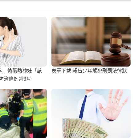
腕」偷襲熱褲妹「該
表單下載-報告少年觸犯刑罰法律狀
防治條例判3月