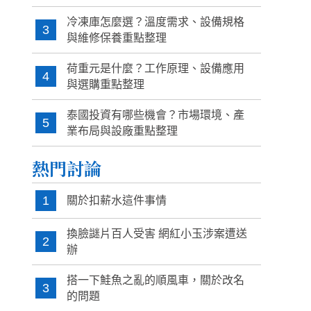
冷凍庫怎麼選？溫度需求、設備規格
3
與維修保養重點整理
荷重元是什麼？工作原理、設備應用
4
與選購重點整理
泰國投資有哪些機會？市場環境、產
5
業布局與設廠重點整理
熱門討論
1
關於扣薪水這件事情
換臉謎片百人受害 網紅小玉涉案遭送
2
辦
搭一下鮭魚之亂的順風車，關於改名
3
的問題