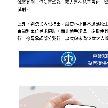
減輕其刑；但法官認為，兩人是在兒子昏迷，
減刑。
此外，判決書內也指出，縱使林小弟不適應原生
會福利單位尋求協助，而非動手凌虐，還致使
行，徐母承認部分犯行，以凌虐未滿18歲之人致