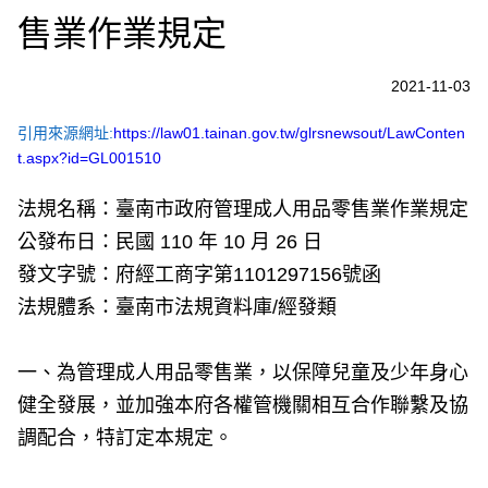
售業作業規定
2021-11-03
引用來源網址:
https://law01.tainan.gov.tw/glrsnewsout/LawConten
t.aspx?id=GL001510
法規名稱：臺南市政府管理成人用品零售業作業規定
公發布日：民國 110 年 10 月 26 日
發文字號：府經工商字第1101297156號函
法規體系：臺南市法規資料庫/經發類
一、為管理成人用品零售業，以保障兒童及少年身心
健全發展，並加強本府各權管機關相互合作聯繫及協
調配合，特訂定本規定。