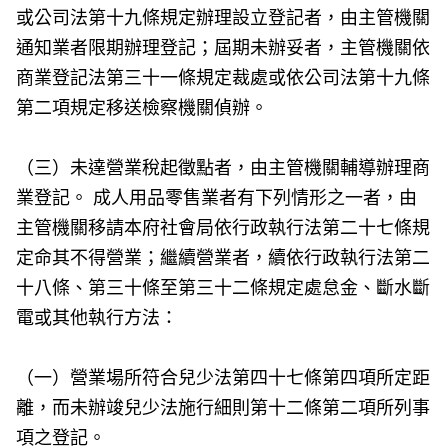
或公司法第十九條規定辦理設立登記者，由主管機關
通知業者限期辦理登記；屆期未辦妥者，主管機關依
商業登記法第三十一條規定裁處或依公司法第十九條
第二項規定移送檢察機關偵辦。
（三）未達營業稅起徵點者，由主管機關輔導辦理商
業登記。 成人用品零售業者有下列情形之一者，由
主管機關移請本府社會局依行政執行法第二十七條規
定命其不得營業；繼續營業者，續依行政執行法第二
十八條、第三十條至第三十二條規定處怠金、斷水斷
電或其他執行方法：
（一）營業場所符合兒少法第四十七條第四項所定距
離，而未辦竣兒少法施行細則第十二條第二項所列事
項之登記。