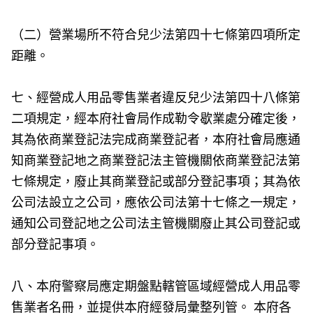
（二）營業場所不符合兒少法第四十七條第四項所定
距離。
七、經營成人用品零售業者違反兒少法第四十八條第
二項規定，經本府社會局作成勒令歇業處分確定後，
其為依商業登記法完成商業登記者，本府社會局應通
知商業登記地之商業登記法主管機關依商業登記法第
七條規定，廢止其商業登記或部分登記事項；其為依
公司法設立之公司，應依公司法第十七條之一規定，
通知公司登記地之公司法主管機關廢止其公司登記或
部分登記事項。
八、本府警察局應定期盤點轄管區域經營成人用品零
售業者名冊，並提供本府經發局彙整列管。 本府各