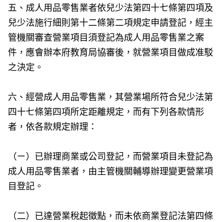
五、成人用品零售業者依兒少法第四十七條第四項及
兒少法施行細則第十二條第二項規定申請登記，經主
管機關審查營業項目須登記為成人用品零售業之案
件，應會辦本府教育局協審後，就營業項目做成准駁
之決定。
六、經營成人用品零售業，其營業場所符合兒少法第
四十七條第四項所定距離規定，而有下列各款情形
者，依各款規定辦理：
（ㄧ）已辦理商業或公司登記，而營業項目未登記為
成人用品零售業者，由主管機關輔導辦理變更營業項
目登記。
（二）已達營業稅起徵點，而未依商業登記法第四條