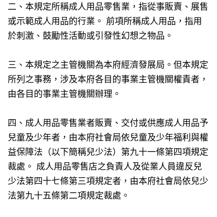
二、本規定所稱成人用品零售業，指從事販賣、展售
或示範成人用品的行業。 前項所稱成人用品，指用
於刺激、鼓勵性活動或引發性幻想之物品。
三、本規定之主管機關為本府經濟發展局。但本規定
所列之事務，涉及本府各目的事業主管機關權責者，
由各目的事業主管機關辦理。
四、成人用品零售業者販賣、交付或供應成人用品予
兒童及少年者，由本府社會局依兒童及少年福利與權
益保障法（以下簡稱兒少法）第九十一條第四項規定
裁處。 成人用品零售店之負責人及從業人員違反兒
少法第四十七條第三項規定者，由本府社會局依兒少
法第九十五條第二項規定裁處。