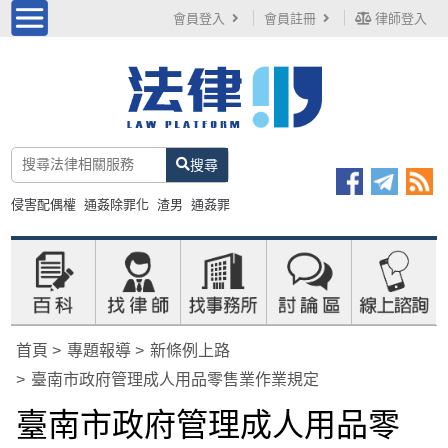
會員登入
會員註冊
律師登入
搜尋
侵害配偶權
通姦除罪化
渣男
通姦罪
首頁
專題報導
新條例上路
臺南市政府管理成人用品零售業作業規定
臺南市政府管理成人用品零