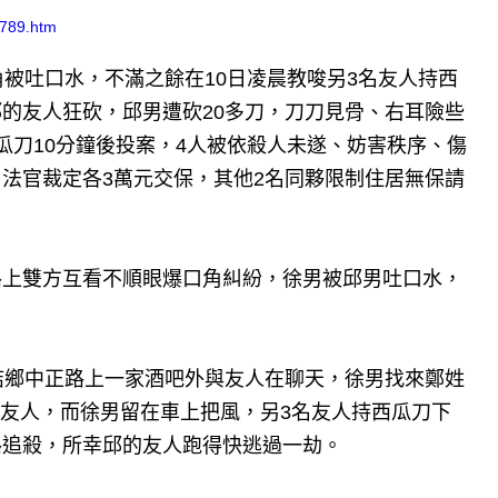
2789.htm
角被吐口水，不滿之餘在10日凌晨教唆另3名友人持西
的友人狂砍，邱男遭砍20多刀，刀刀見骨、右耳險些
瓜刀10分鐘後投案，4人被依殺人未遂、妨害秩序、傷
法官裁定各3萬元交保，其他2名同夥限制住居無保請
路上雙方互看不順眼爆口角糾紛，徐男被邱男吐口水，
結鄉中正路上一家酒吧外與友人在聊天，徐男找來鄭姓
3名友人，而徐男留在車上把風，另3名友人持西瓜刀下
路追殺，所幸邱的友人跑得快逃過一劫。