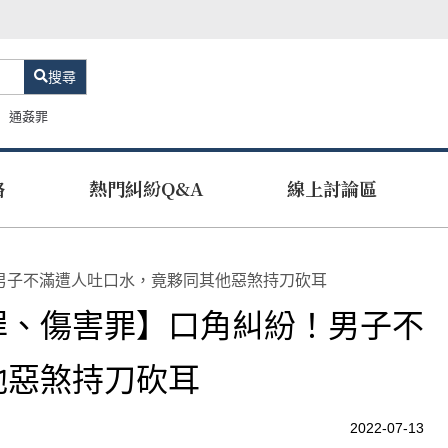
搜尋
通姦罪
路
熱門糾紛Q&A
線上討論區
男子不滿遭人吐口水，竟夥同其他惡煞持刀砍耳
罪、傷害罪】口角糾紛！男子不
他惡煞持刀砍耳
2022-07-13