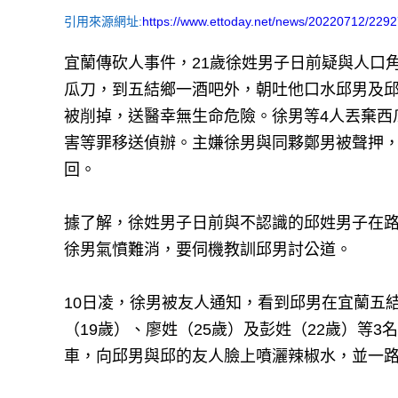
引用來源網址:
https://www.ettoday.net/news/20220712/229
宜蘭傳砍人事件，21歲徐姓男子日前疑與人口
瓜刀，到五結鄉一酒吧外，朝吐他口水邱男及邱
被削掉，送醫幸無生命危險。徐男等4人丟棄西
害等罪移送偵辦。主嫌徐男與同夥鄭男被聲押，
回。
據了解，徐姓男子日前與不認識的邱姓男子在
徐男氣憤難消，要伺機教訓邱男討公道。
10日凌，徐男被友人通知，看到邱男在宜蘭五
（19歲）、廖姓（25歲）及彭姓（22歲）等
車，向邱男與邱的友人臉上噴灑辣椒水，並一