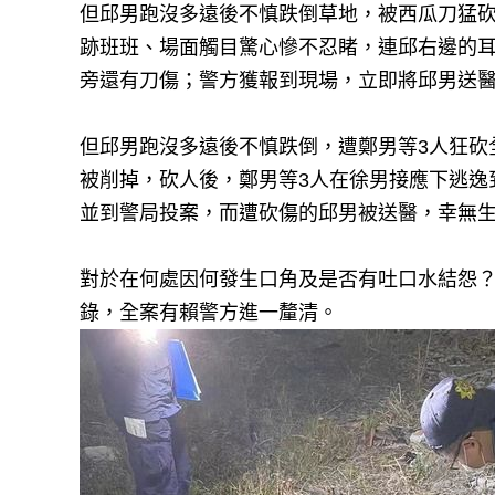
但邱男跑沒多遠後不慎跌倒草地，被西瓜刀猛
跡班班、場面觸目驚心慘不忍睹，連邱右邊的
旁還有刀傷；警方獲報到現場，立即將邱男送
但邱男跑沒多遠後不慎跌倒，遭鄭男等3人狂砍
被削掉，砍人後，鄭男等3人在徐男接應下逃逸
並到警局投案，而遭砍傷的邱男被送醫，幸無
對於在何處因何發生口角及是否有吐口水結怨
錄，全案有賴警方進一釐清。