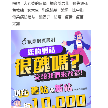
嘿咻
大老婆的反擊
通姦除罪化
過失致死
色教練
女大生
狗急跳牆
渣男
比中指
傳染病防治法
通姦罪
防疫
疫情
疫苗
定讞