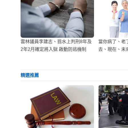
雲林議員李建志、翁水上判刑8年及
當你病了、老
2年2月確定將入獄 啟動防逃機制
去、現在、未
精選推薦