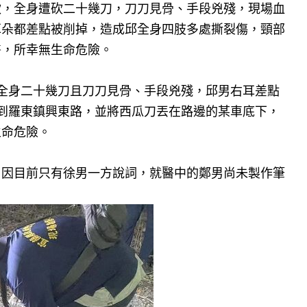
砍，全身遭砍二十幾刀，刀刀見骨、手段兇殘，現場血
耳朵都差點被削掉，造成邱全身四肢多處撕裂傷，頸部
醫，所幸無生命危險。
全身二十幾刀且刀刀見骨、手段兇殘，邱男右耳差點
到羅東鎮興東路，並將西瓜刀丟在路邊的某車底下，
生命危險。
？因目前只有徐男一方說詞，就醫中的鄭男尚未製作筆