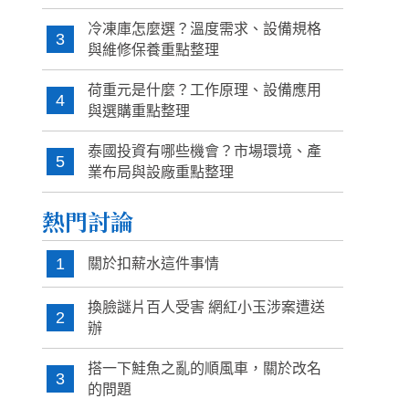
冷凍庫怎麼選？溫度需求、設備規格
3
與維修保養重點整理
荷重元是什麼？工作原理、設備應用
4
與選購重點整理
泰國投資有哪些機會？市場環境、產
5
業布局與設廠重點整理
熱門討論
1
關於扣薪水這件事情
換臉謎片百人受害 網紅小玉涉案遭送
2
辦
搭一下鮭魚之亂的順風車，關於改名
3
的問題