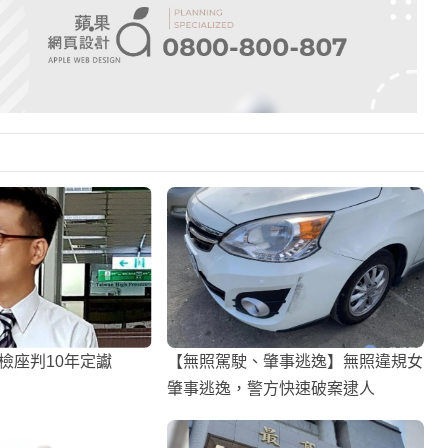
前檢座判10年定讞
【無照駕駛、肇事逃逸】無照違規女
肇事逃逸，警方快速破案逮人