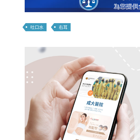
吐口水
右耳