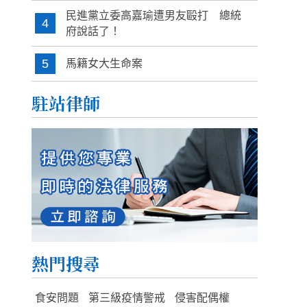
民進黨立委高嘉瑜遭男友毆打 總統
4
府說話了！
5
馬籍女大生命案
駐站律師
熱門搜尋
食安問題
第三級疫情警戒
侵害配偶權