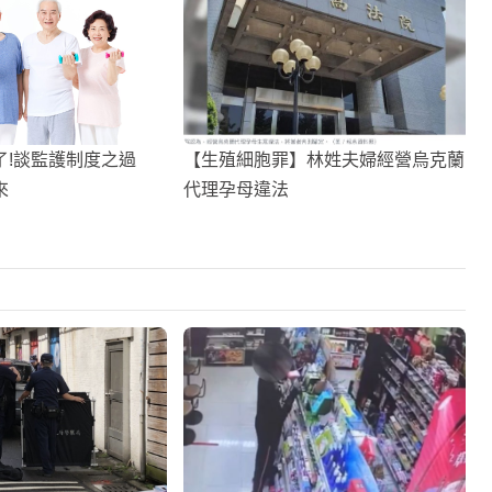
了!談監護制度之過
【生殖細胞罪】林姓夫婦經營烏克蘭
來
代理孕母違法