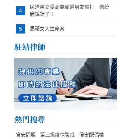
民進黨立委高嘉瑜遭男友毆打 總統
4
府說話了！
5
馬籍女大生命案
駐站律師
熱門搜尋
食安問題
第三級疫情警戒
侵害配偶權