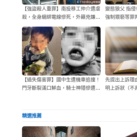
【強盜殺人重罪】南投移工仲介遭虐
變態狼父 指侵
殺，全身綑綁電線慘死，外籍兇嫌羈
強制猥褻等罪判
押禁見！
【過失傷害罪】國中生遭機車追撞！
先提出上訴理
門牙斷裂滿口鮮血，騎士神隱慘遭家
明上訴狀（不
長提告
精選推薦