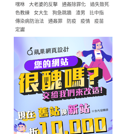
嘿咻
大老婆的反擊
通姦除罪化
過失致死
色教練
女大生
狗急跳牆
渣男
比中指
傳染病防治法
通姦罪
防疫
疫情
疫苗
定讞