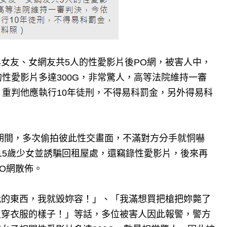
女友、女網友共5人的性愛影片後PO網，被害人中，
性愛影片多達300G，非常驚人，高等法院維持一審
，重判他應執行10年徒刑，不得易科罰金，另外得易科
往期間，多次偷拍彼此性交畫面，不滿對方分手就恫嚇
15歲少女並誘騙回租屋處，還竊錄性愛影片，後來再
O網散佈。
我的東西，我就毀妳容！」、「我滿想買把槍把妳斃了
沒穿衣服的樣子！」等話，多位被害人因此報警，警方