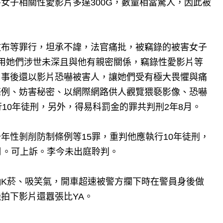
女子相關性愛影片多達300G，數量相當驚人，因此被
散布等罪行，坦承不諱，法官痛批，被竊錄的被害女子
用她們涉世未深且與他有親密關係，竊錄性愛影片等
，事後還以影片恐嚇被害人，讓她們受有極大畏懼與痛
條例、妨害秘密、以網際網路供人觀覽猥褻影像、恐嚇
10年徒刑，另外，得易科罰金的罪共判刑2年8月。
年性剝削防制條例等15罪，重判他應執行10年徒刑，
月。可上訴。李今未出庭聆判。
K菸、吸笑氣，開車超速被警方攔下時在警員身後做
拍下影片還囂張比YA。