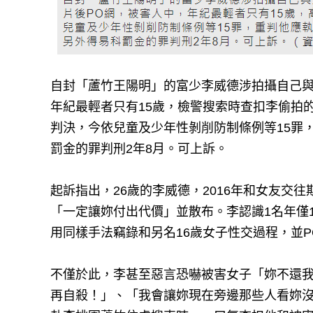
自封「蘆竹王陽明」的富少李威德涉拍攝自己與
年紀最輕者只有15歲，檢警搜索時查扣李偷拍的
判決，今依兒童及少年性剝削防制條例等15罪
罰金的罪判刑2年8月。可上訴。
起訴指出，26歲的李威德，2016年和女友交
「一定讓妳付出代價」並散布。李認識1名年僅
用同樣手法竊錄和另名16歲女子性交過程，並P
不僅於此，李甚至惡言恐嚇被害女子「妳不還
再自殺！」、「我會讓妳現在旁邊那些人看妳