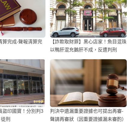
清算完成-聲報清算完
【詐欺取財罪】黑心店家！魚目混珠
以鴨肝混充鵝肝不成，反遭判刑
員盜印國寶！分別判3
判決中遺漏重要證據也可提出再審-
月徒刑
聲請再審狀（因重要證據漏未審酌）