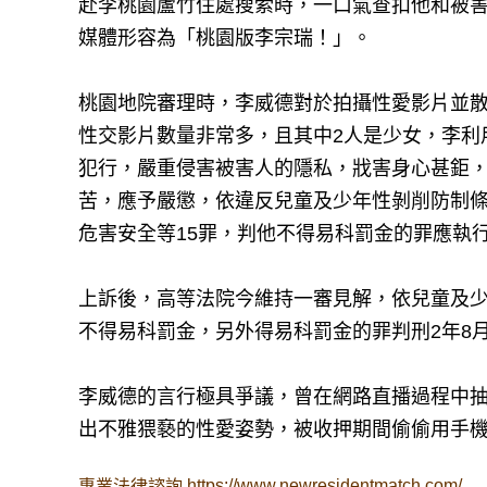
赴李桃園蘆竹住處搜索時，一口氣查扣他和被害
媒體形容為「桃園版李宗瑞！」。
桃園地院審理時，李威德對於拍攝性愛影片並
性交影片數量非常多，且其中2人是少女，李利
犯行，嚴重侵害被害人的隱私，戕害身心甚鉅
苦，應予嚴懲，依違反兒童及少年性剝削防制
危害安全等15罪，判他不得易科罰金的罪應執行
上訴後，高等法院今維持一審見解，依兒童及少
不得易科罰金，另外得易科罰金的罪判刑2年8
李威德的言行極具爭議，曾在網路直播過程中抽
出不雅猥褻的性愛姿勢，被收押期間偷偷用手機
https://www.newresidentmatch.com/
專業法律諮詢