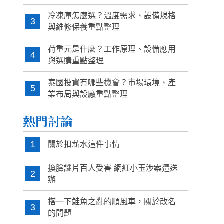
冷凍庫怎麼選？溫度需求、設備規格
3
與維修保養重點整理
荷重元是什麼？工作原理、設備應用
4
與選購重點整理
泰國投資有哪些機會？市場環境、產
5
業布局與設廠重點整理
熱門討論
1
關於扣薪水這件事情
換臉謎片百人受害 網紅小玉涉案遭送
2
辦
搭一下鮭魚之亂的順風車，關於改名
3
的問題