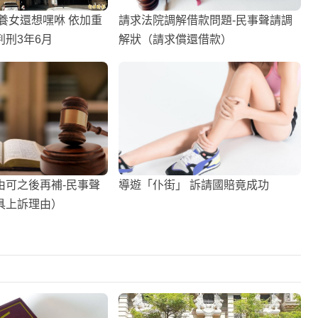
養女還想嘿咻 依加重
請求法院調解借款問題-民事聲請調
刑3年6月
解狀（請求償還借款）
由可之後再補-民事聲
導遊「仆街」 訴請國賠竟成功
具上訴理由）