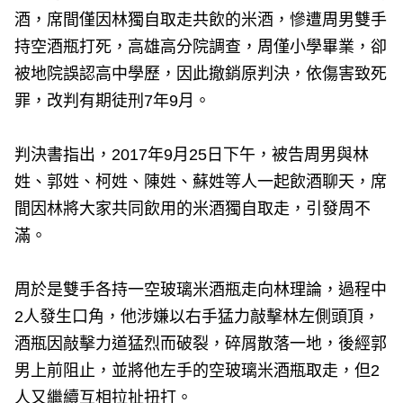
酒，席間僅因林獨自取走共飲的米酒，慘遭周男雙手
持空酒瓶打死，高雄高分院調查，周僅小學畢業，卻
被地院誤認高中學歷，因此撤銷原判決，依傷害致死
罪，改判有期徒刑7年9月。
判決書指出，2017年9月25日下午，被告周男與林
姓、郭姓、柯姓、陳姓、蘇姓等人一起飲酒聊天，席
間因林將大家共同飲用的米酒獨自取走，引發周不
滿。
周於是雙手各持一空玻璃米酒瓶走向林理論，過程中
2人發生口角，他涉嫌以右手猛力敲擊林左側頭頂，
酒瓶因敲擊力道猛烈而破裂，碎屑散落一地，後經郭
男上前阻止，並將他左手的空玻璃米酒瓶取走，但2
人又繼續互相拉扯扭打。