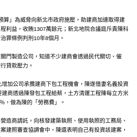
預算」為威脅向新北市政府施壓，助建商加速取得建
程利益，收賄1307萬餘元；新北地院合議庭斥責陳科
治罪條例判刑10年8個月。
玄關門製造公司，知道不少建商會透過民代關切、催
銀行貸款壓力。
藉此增加公司承攬建商下包工程機會，陳遂借妻名義投資
只要建商透過陳發包工程給蔡，土方清運工程陳每立方米
3％，做為陳的「勞務費」。
建商與營造商請託，向核發建築執照、使用執照的工務局、
建案建照審查協調會中，陳還表明自己有投資該建案，