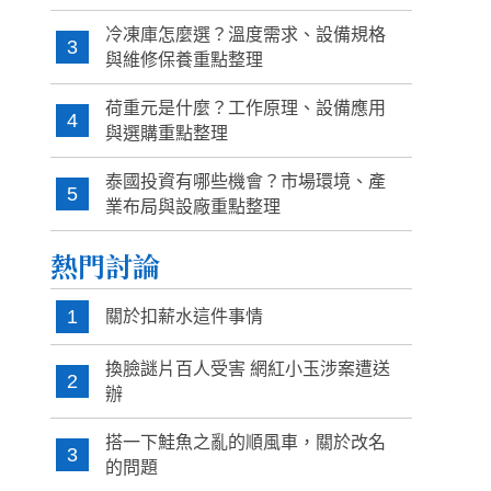
冷凍庫怎麼選？溫度需求、設備規格
3
與維修保養重點整理
荷重元是什麼？工作原理、設備應用
4
與選購重點整理
泰國投資有哪些機會？市場環境、產
5
業布局與設廠重點整理
熱門討論
1
關於扣薪水這件事情
換臉謎片百人受害 網紅小玉涉案遭送
2
辦
搭一下鮭魚之亂的順風車，關於改名
3
的問題