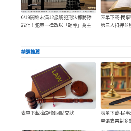
6/19開始未滿12歲觸犯刑法都將除
表單下載-民
罪化！犯案一律改以「輔導」為主
第三人扣押並
養費）
精選推薦
表單下載-聲請撤回點交狀
表單下載-民
單張支票對多