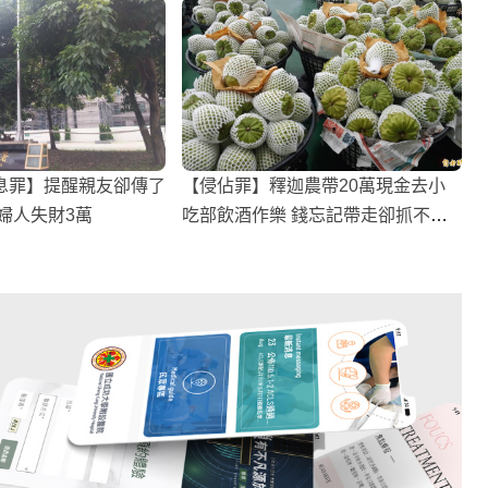
息罪】提醒親友卻傳了
【侵佔罪】釋迦農帶20萬現金去小
婦人失財3萬
吃部飲酒作樂 錢忘記帶走卻抓不到
犯人