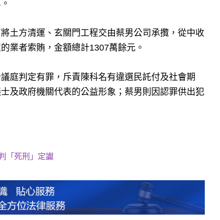
算。
商將土方清運、玄關門工程交由蔡男公司承攬，從中收
的業者索賄，金額總計1307萬餘元。
合議庭判定有罪，斥責陳科名有違選民託付及社會期
議士及政府機關代表的公益形象；蔡男則因認罪供出犯
判「死刑」定讞