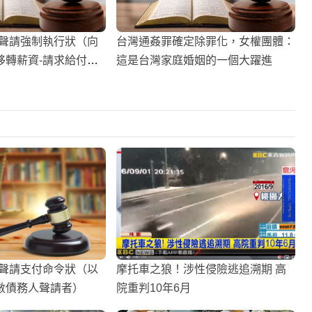
事聲請強制執行狀（向
台灣通姦罪確定除罪化，女權團體：
移轉薪資-請求給付扶
這是台灣家庭婚姻的一個大躍進
事聲請支付命令狀（以
摩托車之狼！涉性侵險逃追溯期 高
數債務人聲請者）
院重判10年6月