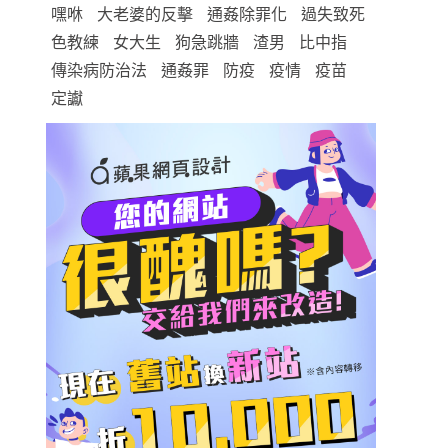
嘿咻
大老婆的反擊
通姦除罪化
過失致死
色教練
女大生
狗急跳牆
渣男
比中指
傳染病防治法
通姦罪
防疫
疫情
疫苗
定讞