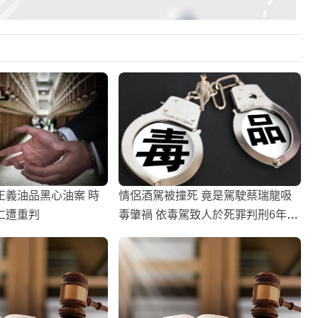
正義油品黑心油案 時
情侶酒駕被撞死 竟是駕駛蔡瑞龍吸
仁遭重判
毒肇禍 依毒駕致人於死罪判刑6年6
月