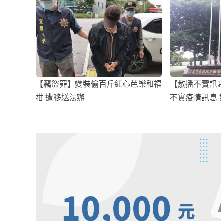
【竊盜罪】變裝偷百斤紅心芭樂和福
【散播不實訊
柑 遭移送法辦
不實疫情訊息 