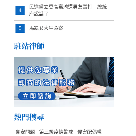
民進黨立委高嘉瑜遭男友毆打 總統
4
府說話了！
5
馬籍女大生命案
駐站律師
熱門搜尋
食安問題
第三級疫情警戒
侵害配偶權