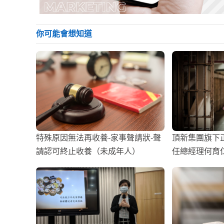
你可能會想知道
特殊原因無法再收養-家事聲請狀-聲
頂新集團旗下
請認可終止收養（未成年人）
任總經理何育