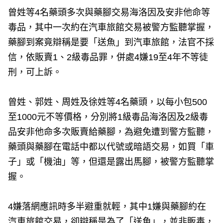
曾姓等4名藥頭多次與藥腳交易海洛因及安非他命等
毒品，其中一次約在汽車旅館交易被警方監聽掌握，
藥腳到案竟辯稱是要「送魚」到汽車旅館，法官不採
信，依販賣1、2級毒品罪，併處4嫌19至4年不等徒
刑，可上訴。
曾姓、郭姓、周姓及徐姓等4名藥頭，以每小包500
至1000元不等價格，分別將1級毒品海洛因及2級毒
品安非他命多次販賣給藥腳，為避免遭到警方監聽，
藥頭與藥腳在電話中都以代號或暗語交易，如買「車
子」或「機油」等，但還是露出馬腳，被警方監聽掌
握。
4嫌落網應訊時多半避重就輕，其中1嫌與藥腳約在
汽車旅館交易，卻辯稱是為了「送魚」，並非販毒，