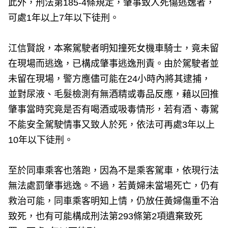
此外，刑法第185-4條規定，肇事致人死傷逃逸者，
可處1年以上7年以下徒刑。
江信賢說，本案駕駛者明知撞死女機車騎士，竟未留
在現場而逃逸，已構成肇事逃逸刑責。由於駕駛者並
未留在現場，警方應儘可能在24小時內將其逮捕，
並對尿液、毛髮檢測有無酒精或毒品反應，藉以回推
肇事當時究竟是否有喝酒或吸毒情形，若有酒、毒駕
不能安全駕駛情事又致人於死，依法可再處3年以上
10年以下徒刑。
至於同車乘客也落跑，因為不是乘客駕車，依現行法
無法處罰肇事逃逸。不過，若黃婦未當場死亡，仍有
救治可能，同車乘客明知上情，仍放任黃婦傷重不治
致死，也有可能構成刑法第293條第2項遺棄致死