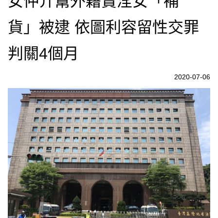
女仲介幫外籍賣淫女「補
貨」被逮 依圖利容留性交罪
判關4個月
2020-07-06