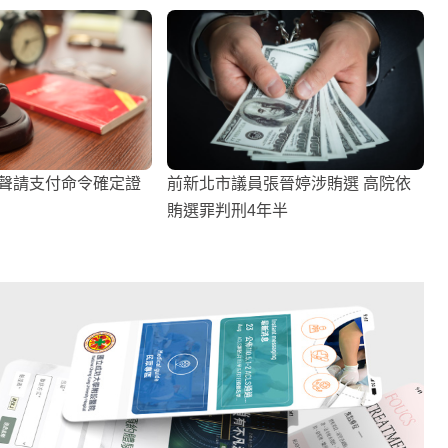
事聲請支付命令確定證
前新北市議員張晉婷涉賄選 高院依
賄選罪判刑4年半