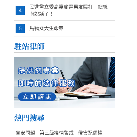
民進黨立委高嘉瑜遭男友毆打 總統
4
府說話了！
5
馬籍女大生命案
駐站律師
熱門搜尋
食安問題
第三級疫情警戒
侵害配偶權