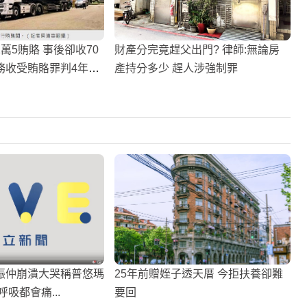
萬5賄賂 事後卻收70
財產分完竟趕父出門? 律師:無論房
收受賄賂罪判4年10
產持分多少 趕人涉強制罪
振仲崩潰大哭稱普悠瑪
25年前贈姪子透天厝 今拒扶養卻難
吸都會痛...
要回