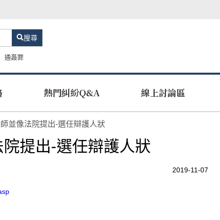
搜尋
通姦罪
路
熱門糾紛Q&A
線上討論區
師並像法院提出-選任辯護人狀
院提出-選任辯護人狀
2019-11-07
.asp