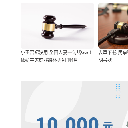
小王否認沒用 全因人妻一句話GG！
表單下載-民
依妨害家庭罪將林男判刑4月
明書狀