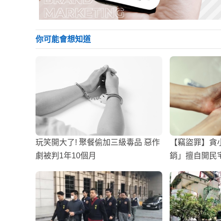
你可能會想知道
玩笑開大了! 聚餐偷加三級毒品 惡作
【竊盜罪】貪
劇被判1年10個月
銷」擅自開民
氣提告