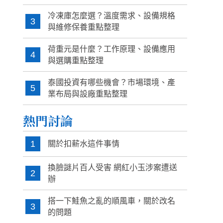
冷凍庫怎麼選？溫度需求、設備規格
3
與維修保養重點整理
荷重元是什麼？工作原理、設備應用
4
與選購重點整理
泰國投資有哪些機會？市場環境、產
5
業布局與設廠重點整理
熱門討論
1
關於扣薪水這件事情
換臉謎片百人受害 網紅小玉涉案遭送
2
辦
搭一下鮭魚之亂的順風車，關於改名
3
的問題