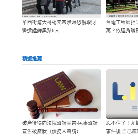
華西街幫大哥楊元宗涉嫌恐嚇取財
台電工程師拒1
警逮艋舺黑幫6人
萬？依違背職務
月
精選推薦
破產後得向法院聲請宣告-民事聲請
忍不住了！尤
宣告破產狀（債務人聲請）
事件後 自己連呼