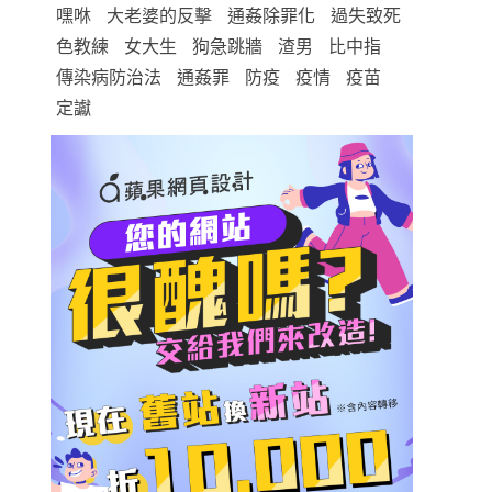
嘿咻
大老婆的反擊
通姦除罪化
過失致死
色教練
女大生
狗急跳牆
渣男
比中指
傳染病防治法
通姦罪
防疫
疫情
疫苗
定讞