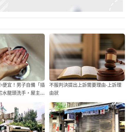
小便宜！男子自備「插
不服判決提出上訴需要理由-上訴理
宅水龍頭洗手，屋主爆
由狀