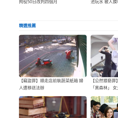
拘役50日改判四個月
池玩水 被人摸
精選推薦
【竊盜罪】順走店前裝蔬菜紙箱 婦
【公然猥褻罪
人遭移送法辦
「黑森林」 女