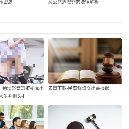
私密處
與公共危險罪的法律解析
】動漫祭當眾撩裙露出
表單下載-民事聲請交出書據狀
大生判刑3月