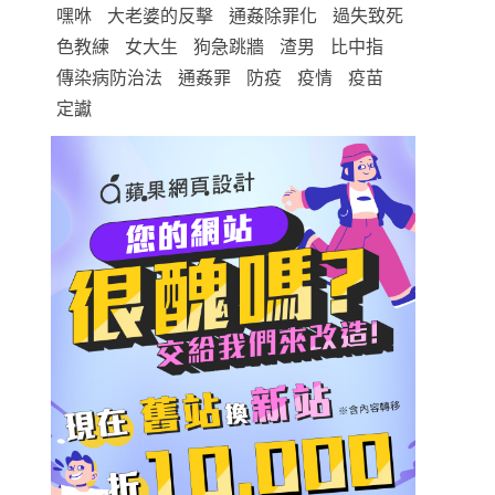
嘿咻
大老婆的反擊
通姦除罪化
過失致死
色教練
女大生
狗急跳牆
渣男
比中指
傳染病防治法
通姦罪
防疫
疫情
疫苗
定讞