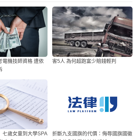
考電機技師資格 遭依
害5人 為何超跑富少賠錢輕判
訴
】七歲女童到大學SPA
折斷九支國旗的代價：侮辱國旗國徽