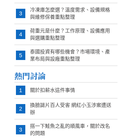
冷凍庫怎麼選？溫度需求、設備規格
3
與維修保養重點整理
荷重元是什麼？工作原理、設備應用
4
與選購重點整理
泰國投資有哪些機會？市場環境、產
5
業布局與設廠重點整理
熱門討論
1
關於扣薪水這件事情
換臉謎片百人受害 網紅小玉涉案遭送
2
辦
搭一下鮭魚之亂的順風車，關於改名
3
的問題