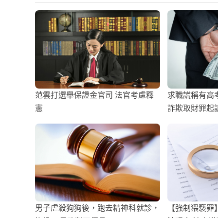
范雲打選舉保證金官司 法官考慮釋
求職謊稱有高
憲
詐欺取財罪起
男子虐殺狗狗後，跑去精神科就診，
【強制猥褻罪