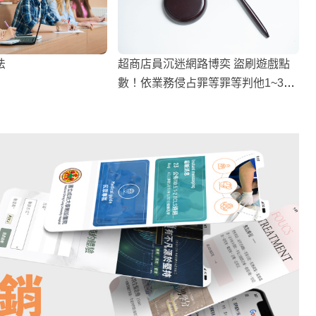
法
超商店員沉迷網路博奕 盜刷遊戲點
數！依業務侵占罪等罪等判他1~3月
不等徒刑