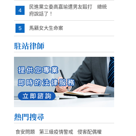
民進黨立委高嘉瑜遭男友毆打 總統
4
府說話了！
5
馬籍女大生命案
駐站律師
熱門搜尋
食安問題
第三級疫情警戒
侵害配偶權