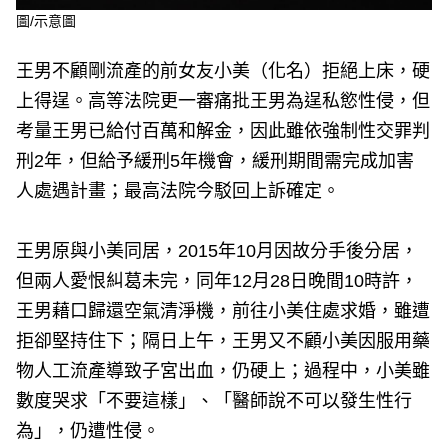
圖/示意圖
王男不顧剛流產的前女友小美（化名）拒絕上床，硬
上得逞。高等法院更一審痛批王男為逞私慾性侵，但
考量王男已給付百萬和解金，因此雖依強制性交罪判
刑2年，但給予緩刑5年機會，緩刑期間需完成加害
人處遇計畫；最高法院今駁回上訴確定。
王男原與小美同居，2015年10月因故分手後分居，
但兩人愛恨糾葛未完，同年12月28日晚間10時許，
王男藉口歸還空氣清淨機，前往小美住處求婚，雖遭
拒卻堅持住下；隔日上午，王男又不顧小美因服用藥
物人工流產導致子宮出血，仍硬上；過程中，小美雖
數度哭求「不要這樣」、「醫師說不可以發生性行
為」，仍遭性侵。