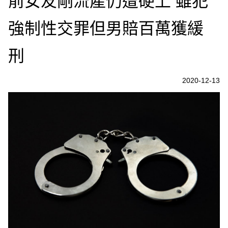
前女友剛流產仍遭硬上 雖犯
強制性交罪但男賠百萬獲緩
刑
2020-12-13