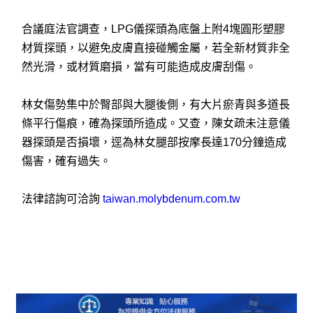
合議庭法官調查，LPG儀探頭為底盤上附4塊圓形塑膠
材質探頭，以避免皮膚直接碰觸金屬，若全新材質非全
然光滑，或材質磨損，當有可能造成皮膚刮傷。
林女傷勢集中於臀部與大腿後側，有大片瘀青與多道長
條平行傷痕，確為探頭所造成。又查，陳女疏未注意儀
器探頭是否損壞，逕為林女腿部按摩長達170分鐘造成
傷害，確有過失。
法律諮詢可洽詢
taiwan.molybdenum.com.tw