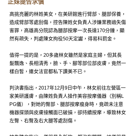
正妹提告求償
高挑亮麗的林姓美女，在美研館進行臂部、腿部保養，
造成臂部等處刮傷，控告陳姓女負責人涉嫌業務過失傷
害罪，高雄高分院認為腿部按摩一次長達170分鐘，顯
然有疏失，判處陳女拘役50天定讞，得易科罰金。
值得一提的是，20多歲林女雖然是家庭主婦，但其長
髮飄逸、長相清秀，臉、手、腳等部位部皮膚，竟然一
樣白皙，連女法官都私下讚美不已。
判決書指出，2017年12月9日中午，林女前往左營區一
家美研護膚，由陳姓負責人操作美容按摩儀器（別稱L
PG儀），對她的臀部、腿部按摩瘦身時，竟疏未注意
機器探頭與皮膚接觸面已破損，卻持續按摩，導致林女
左臀、右臀及右大腿等處刮傷。