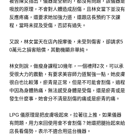
被告陳女指出，儀器是全新的，都沒有問題，該儀器是
吸放的原理，不會對人體造成刮傷，且林女當下並沒有
反應疼痛，還要求她加強力道，還跟店長預約下次課
程，當時未提及受傷，否認有過失。
又說，林女當天在店內按摩後，未受到傷害，卻請求5
0萬元之損害賠償，其動機顯非單純。
林女則說，做瘦身課程10幾年，一個禮拜2次，可以承
受很大力的震動，有要求美容師力道幫強一點，她皮膚
很白也比較薄，瘀青是正常，但是不可能會割傷，過程
中因為身體熱痛，無法感受身體是受傷，還是瘀青或是
發生什麼事，她會分不清是刮傷的痛或是瘀青的痛。
LPG 儀原理是把皮膚吸起來，拉著往上推，如果儀器
有問題，用力來回使用會不會割傷？她還把腿抬起來給
店長看傷勢，表示不適合用這台機器。