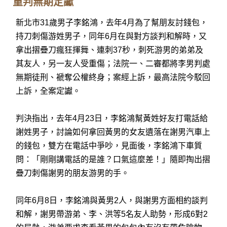
重判無期定讞
新北市31歲男子李銘鴻，去年4月為了幫朋友討錢包，
持刀刺傷游姓男子，同年6月在與對方談判和解時，又
拿出摺疊刀瘋狂揮舞、連刺37秒，刺死游男的弟弟及
其友人，另一友人受重傷；法院一、二審都將李男判處
無期徒刑、褫奪公權終身；案經上訴，最高法院今駁回
上訴，全案定讞。
判決指出，去年4月23日，李銘鴻幫黃姓好友打電話給
謝姓男子，討論如何拿回黃男的女友遺落在謝男汽車上
的錢包，雙方在電話中爭吵，見面後，李銘鴻下車質
問：「剛剛講電話的是誰？口氣這麼差！」隨即掏出摺
疊刀刺傷謝男的朋友游男的手。
同年6月8日，李銘鴻與黃男2人，與謝男方面相約談判
和解，謝男帶游弟、李、洪等5名友人助勢，形成6對2