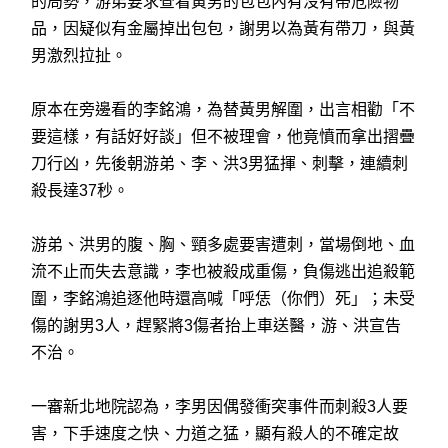
的局勢，游弟要求查看黃男的包包內有沒有帶危險物
品，因疑似有金屬掉出包包，謝男以為黃有帶刀，與黃
男激烈拉扯。
原本在旁邊看的李銘鴻，為替黃男解圍，出言相勸「不
要這樣，有話好好談」但不被理會，他竟憤而拿出摺疊
刀行凶，先後朝游弟、李、洪3男猛揮、刺擊，連續刺
殺長達37秒。
游弟、洪男的腹、胸、頸多處要害遭刺，當場倒地、血
流不止而失去意識，李也被殺成重傷，負傷逃出追殺範
圍，李銘鴻追逐他時還高喊「呼恁（你們）死」；未受
傷的謝男3人，趕緊將3傷者抬上車送醫，游、洪宣告
不治。
一審新北地院認為，李男因偶發衝突事件而刺殺3人要
害，下手速度之快、力道之猛，顯有殺人的不確定故