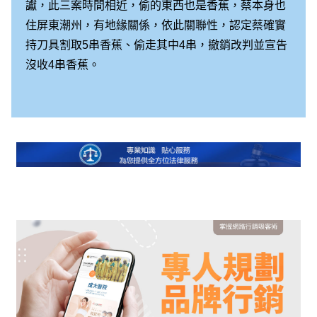
讞，此三案時間相近，偷的東西也是香蕉，蔡本身也
住屏東潮州，有地緣關係，依此關聯性，認定蔡確實
持刀具割取5串香蕉、偷走其中4串，撤銷改判並宣告
沒收4串香蕉。