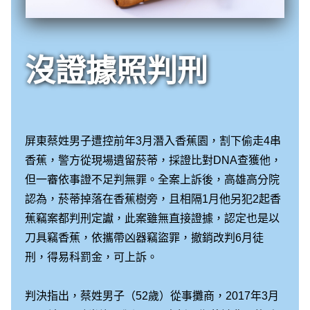
沒證據照判刑
屏東蔡姓男子遭控前年3月潛入香蕉園，割下偷走4串
香蕉，警方從現場遺留菸蒂，採證比對DNA查獲他，
但一審依事證不足判無罪。全案上訴後，高雄高分院
認為，菸蒂掉落在香蕉樹旁，且相隔1月他另犯2起香
蕉竊案都判刑定讞，此案雖無直接證據，認定也是以
刀具竊香蕉，依攜帶凶器竊盜罪，撤銷改判6月徒
刑，得易科罰金，可上訴。
判決指出，蔡姓男子（52歲）從事攤商，2017年3月