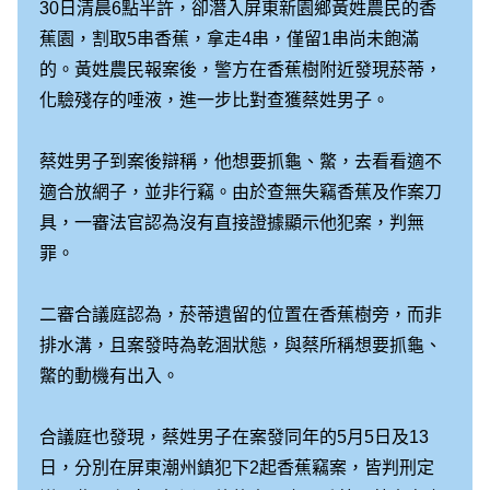
30日清晨6點半許，卻潛入屏東新園鄉黃姓農民的香
蕉園，割取5串香蕉，拿走4串，僅留1串尚未飽滿
的。黃姓農民報案後，警方在香蕉樹附近發現菸蒂，
化驗殘存的唾液，進一步比對查獲蔡姓男子。
蔡姓男子到案後辯稱，他想要抓龜、鱉，去看看適不
適合放網子，並非行竊。由於查無失竊香蕉及作案刀
具，一審法官認為沒有直接證據顯示他犯案，判無
罪。
二審合議庭認為，菸蒂遺留的位置在香蕉樹旁，而非
排水溝，且案發時為乾涸狀態，與蔡所稱想要抓龜、
鱉的動機有出入。
合議庭也發現，蔡姓男子在案發同年的5月5日及13
日，分別在屏東潮州鎮犯下2起香蕉竊案，皆判刑定