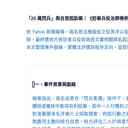
「20 萬閃兵」與自首起訴案｜《妨害兵役治罪條
依 Yahoo 新聞報導，兩名依法應服役之役男涉以
辦，最終遭檢方依妨害兵役與偽造文書相關罪名起
本文整理事件脈絡、實體法評價與程序走向，並提
一、事件背景與脈絡
報導指出，兩名役男在「閃兵集團」操作下，
體檢或複檢中取得有利結果，其中一人付費約 2
對演藝圈多名涉案人士採取搜索、拘提行動之
敗露而主動向檢方自首。檢方評估二人於偵查