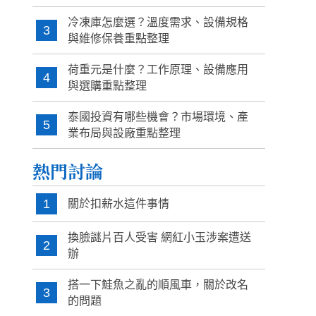
冷凍庫怎麼選？溫度需求、設備規格
3
與維修保養重點整理
荷重元是什麼？工作原理、設備應用
4
與選購重點整理
泰國投資有哪些機會？市場環境、產
5
業布局與設廠重點整理
熱門討論
1
關於扣薪水這件事情
換臉謎片百人受害 網紅小玉涉案遭送
2
辦
搭一下鮭魚之亂的順風車，關於改名
3
的問題