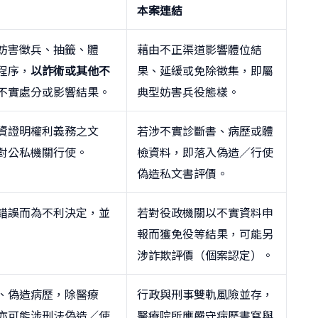
本案連結
妨害徵兵、抽籤、體
藉由不正渠道影響體位結
程序，
以詐術或其他不
果、延緩或免除徵集，即屬
不實處分或影響結果。
典型妨害兵役態樣。
資證明權利義務之文
若涉不實診斷書、病歷或體
對公私機關行使。
檢資料，即落入偽造／行使
偽造私文書評價。
錯誤而為不利決定，並
若對役政機關以不實資料申
報而獲免役等結果，可能另
涉詐欺評價（個案認定）。
、偽造病歷，除醫療
行政與刑事雙軌風險並存，
亦可能涉刑法偽造／使
醫療院所應嚴守病歷書寫與