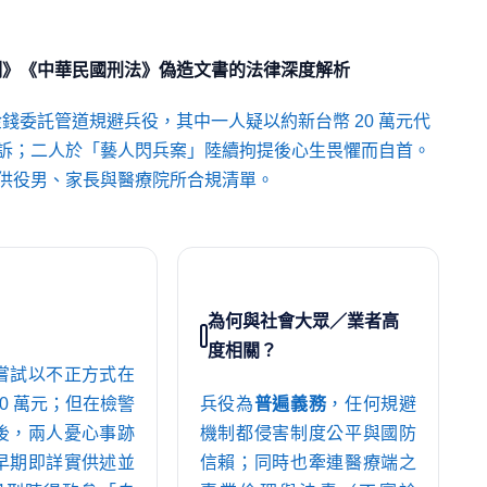
例》《中華民國刑法》偽造文書的法律深度解析
金錢委託管道規避兵役，其中一人疑以約新台幣 20 萬元代
訴；二人於「藝人閃兵案」陸續拘提後心生畏懼而自首。
供役男、家長與醫療院所合規清單。
為何與社會大眾／業者高
度相關？
嘗試以不正方式在
0 萬元；但在檢警
兵役為
普遍義務
，任何規避
後，兩人憂心事跡
機制都侵害制度公平與國防
早期即詳實供述並
信賴；同時也牽連醫療端之