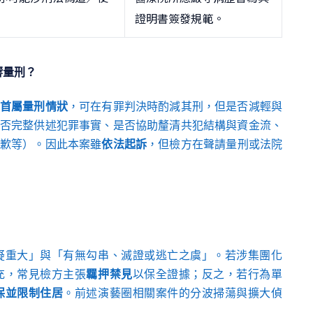
證明書簽發規範。
響量刑？
首屬量刑情狀
，可在有罪判決時酌減其刑，但是否減輕與
否完整供述犯罪事實、是否協助釐清共犯結構與資金流、
歉等）。因此本案雖
依法起訴
，但檢方在聲請量刑或法院
疑重大」與「有無勾串、滅證或逃亡之虞」。若涉集團化
充，常見檢方主張
羈押禁見
以保全證據；反之，若行為單
保並限制住居
。前述演藝圈相關案件的分波掃蕩與擴大偵