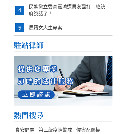
民進黨立委高嘉瑜遭男友毆打 總統
4
府說話了！
5
馬籍女大生命案
駐站律師
熱門搜尋
食安問題
第三級疫情警戒
侵害配偶權