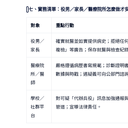
七、實務清單：役男／家長／醫療院所怎麼做才
對象
重點行動
役男／
確實就醫並如實提供病史；拒絕任
家長
複檢」等廣告；保存就醫與檢查紀
醫療院
嚴格遵循病歷書寫規範；診斷證明
所／醫
數據與時戳；遇疑義可向公部門諮
師
學校／
對可疑「代辦兵役」訊息加強通報
社群平
管道；宣導法律責任。
台