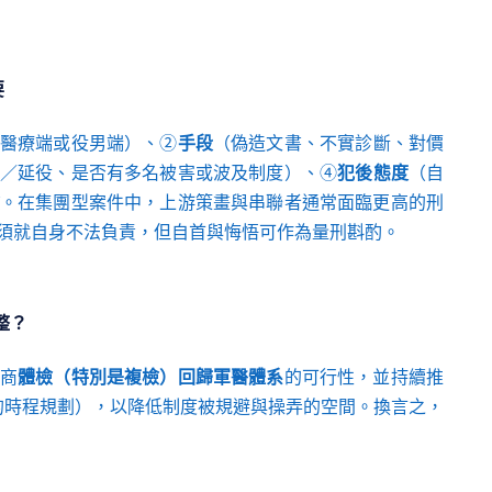
要
醫療端或役男端）、②
手段
（偽造文書、不實診斷、對價
／延役、是否有多名被害或波及制度）、④
犯後態度
（自
。在集團型案件中，上游策畫與串聯者通常面臨更高的刑
須就自身不法負責，但自首與悔悟可作為量刑斟酌。
整？
商
體檢（特別是複檢）回歸軍醫體系
的可行性，並持續推
 45 的時程規劃），以降低制度被規避與操弄的空間。換言之，