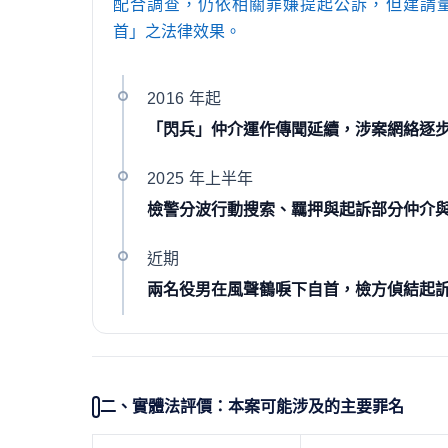
配合調查，仍依相關罪嫌提起公訴，但建請
首」之法律效果。
2016 年起
「閃兵」仲介運作傳聞延續，涉案網絡逐
2025 年上半年
檢警分波行動搜索、羈押與起訴部分仲介
近期
兩名役男在風聲鶴唳下自首，檢方偵結起
二、實體法評價：本案可能涉及的主要罪名