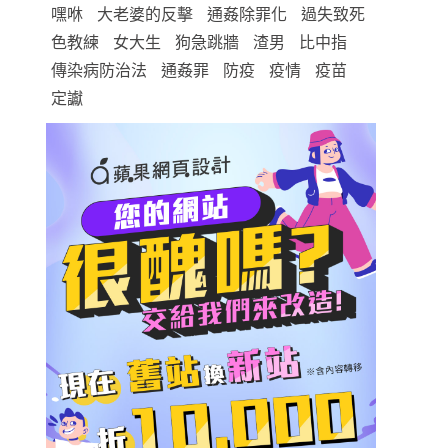
嘿咻
大老婆的反擊
通姦除罪化
過失致死
色教練
女大生
狗急跳牆
渣男
比中指
傳染病防治法
通姦罪
防疫
疫情
疫苗
定讞