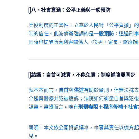
八、社會意涵：公平正義與一般預防
兵役制度的正當性，立基於人民對「公平負擔」的
制的信任。此波偵辦強調的是
一般預防
：透過刑事
同時也提醒所有利害關係人（役男、家長、醫療端
結語：自首可減責，不能免責；制度補強要同步
就本案而言，
自首
與
供述
有助於量刑，但無法抹去
介鏈與醫療共犯被追訴；法院如何衡量自首與犯後
調整。整體而言，唯有
刑罰嚇阻＋程序修補＋社會
聲明：本文依公開資訊撰寫，事實與責任以檢方起
見。