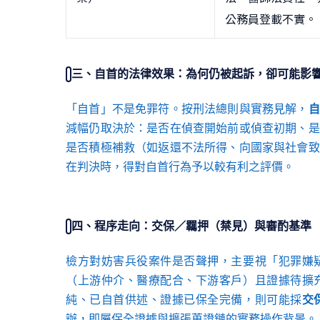
公務員登載不實。
三、自首的法律效果：為何仍被起訴，卻可能影
「自首」不是免罪符。按刑法總則與實務見解，
自
減幅仍取決於：是否在偵查開始前或偵查初期、是
是否積極補救（如返還不法所得、向國家與社會致
在判決時，得對自首行為予以較有利之評價。
四、程序走向：交保／羈押（禁見）與審酌基準
檢方對妨害兵役案件是否聲押，主要視「犯罪嫌
（上游仲介、醫療配合、下游客戶）且證據待擴
純、已自首供述、證據已保全完備，則可能採
交
辦，即屬保全證據與擴張蒐證鏈的實務操作背景。