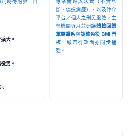
量刑時得酌參「自
專業倫理與法責（不實診
斷、偽造病歷），以及仲介
平台／個人之刑民風險。主
管機關近月並研議
體檢回歸
軍醫體系
與
調整免役 BMI 門
步擴大。
檻
，顯示行政面亦同步補
強。
與役男。
訴。