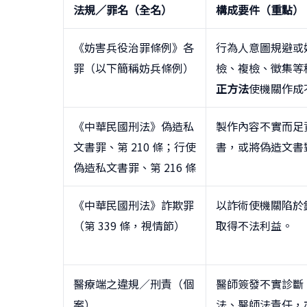
法規／罪名（全名）
構成要件（重點）
《妨害兵役治罪條例》各
行為人意圖規避或
罪（以下簡稱妨兵條例）
檢、複檢、徵集等
正方法
使機關作成
《中華民國刑法》偽造私
製作內容不實而足
文書罪、第 210 條；行使
書，或將偽造文書
偽造私文書罪、第 216 條
《中華民國刑法》詐欺罪
以詐術使機關陷於
（第 339 條，視情節）
取得不法利益。
醫療端之違規／刑責（個
醫師簽發不實診斷
案）
法、醫師法責任，