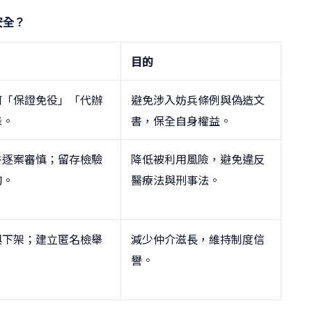
安全？
目的
何「保證免役」「代辦
避免涉入妨兵條例與偽造文
錄。
書，保全自身權益。
書逐案審慎；留存檢驗
降低被利用風險，避免違反
詢。
醫療法與刑事法。
與下架；建立匿名檢舉
減少仲介滋長，維持制度信
譽。