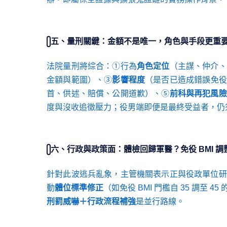
五、量刑關鍵：金額不是唯一，角色與手段更重
法院量刑將綜合：①行為
角色定位
（主謀、仲介、
金額與範圍）、③
影響程度
（是否已造成錯誤免役
首、供述、賠償、公開道歉）、⑤
前科與再犯風險
度與沒收追徵壓力；役男端即便是最終受益者，仍
六、行政與政策面：體檢回歸軍醫？免役 BMI 調
針對此波逃兵亂象，主管機關表示正與役政單位研
動
體位標準修正
（如免役 BMI 門檻自 35 調至
刑罰威嚇＋行政流程補強
是並行路線。