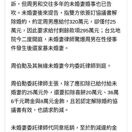
訴，但周男和交往多年的未婚妻婚事也已告
吹。未婚妻後來提告，指雙方依簽訂協議書解
除婚約，約定周男應給付320萬元，卻僅付25
萬元，因此要求給付剩餘款項295萬元；台北地
院今二度開庭，未婚妻律師驚爆周男在性侵事
件發生後還家暴未婚妻。
周伯勳及其無緣未婚妻今均委託律師到庭。
周伯勳委託律師主張，除了應扣除已給付給未
婚妻的25萬元外，還要扣除喜餅20萬元、36萬
6千元聘金與8萬元金飾，且若認定解除婚約協
議書有效，也請求酌減。
未婚妻委託律師代同意抵銷，至於酌減違約金