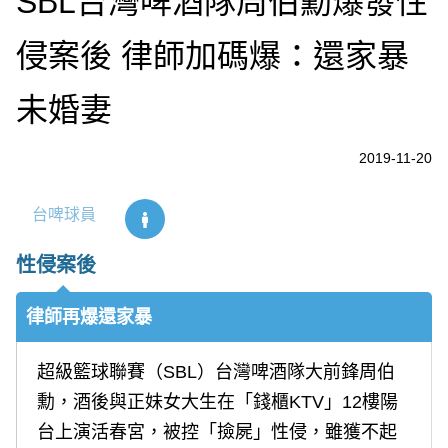
SBL台灣啤酒隊周伯勳爆發性
侵案後 律師加碼爆：還家暴
未婚妻
2019-11-20
台啤球員
性侵案後
律師再爆還家暴
超級籃球聯賽（SBL）台灣啤酒隊大前鋒周伯
勳，酒後與正妹女大生在「錢櫃KTV」12樓陽
台上演活春宮，被控「撿屍」性侵，雖獲不起