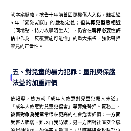
就本案脈絡，被告十年前曾因隨機傷人入獄，雖超過
5 年「累犯期間」的嚴格定義；但其
再犯型態相近
（同地點、持刀攻擊陌生人），仍會在
羈押必要性評
估
中作為「反覆實施可能性」的重大指標，強化聲押
禁見的正當性。
五、對兒童的暴力犯罪：量刑與保護
法益的加重評價
依報導，檢方就「成年人故意對兒童犯殺人未遂」
「成年人故意對兒童犯傷害」等罪嫌聲押。實務上，
被害對象為兒童
常帶來更高的社會危害評價：一方面
受害人脆弱、難以自我防禦；另一方面對社區安全感
的侵蝕遠超一般傷害。量刑上，法院將綜合攻擊部位