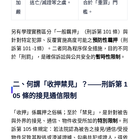
加
逃亡/滅證等之虞。
合於「重罪」門
嚴
檻。
另有學理實務區分「一般羈押」（刑訴第 101 條）與
針對特定犯罪、反覆實施高度可能之
預防性羈押
（刑
訴第 101 -1條）。二者同為程序保全措施，目的不同
於「刑罰」，是確保訴訟與公共安全的
暫時性限制
。
二、何謂「收押禁見」？——刑訴第 1
05 條的接見通信限制
「收押」係羈押之俗稱；至於「禁見」，是針對被告
與外界的接見、通信、物件收受所加的
特別限制
。刑
訴第 105 條規定：若法院認為被告之接見/通信/受授
物件足致其脫逃或湮滅證據、勾串共犯或證人，得依