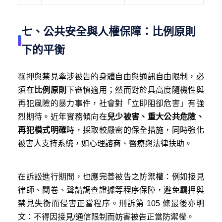
七、公共安全與人權保障：比例原則
下的平衡
羈押與禁見牽涉被告的身體自由與通訊自由限制，必
須在
比例原則
下審慎適用；然而對於具高度隨機性與
再犯風險的暴力事件，社會對「立即阻卻危害」有強
烈期待。近年實務傾向在
兒少被害、重大公共危險、
再犯模式明確
時，採取較嚴密的保全措施，同時強化
被害人支持系統，如心理諮商、醫療與法律扶助。
在訴訟進行期間，也應完善被告之防禦權：例如接見
律師、閱卷、聲請調查證據等程序保障，避免羈押與
禁見失衡而侵害正當程序。刑訴第 105 條最後亦明
文：不得因接見/通信限制而妨害被告正當防禦權。