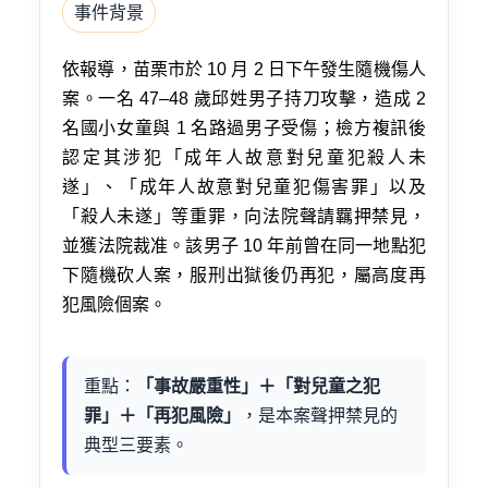
事件背景
依報導，苗栗市於 10 月 2 日下午發生隨機傷人
案。一名 47–48 歲邱姓男子持刀攻擊，造成 2
名國小女童與 1 名路過男子受傷；檢方複訊後
認定其涉犯「成年人故意對兒童犯殺人未
遂」、「成年人故意對兒童犯傷害罪」以及
「殺人未遂」等重罪，向法院聲請羈押禁見，
並獲法院裁准。該男子 10 年前曾在同一地點犯
下隨機砍人案，服刑出獄後仍再犯，屬高度再
犯風險個案。
重點：
「事故嚴重性」＋「對兒童之犯
罪」＋「再犯風險」
，是本案聲押禁見的
典型三要素。