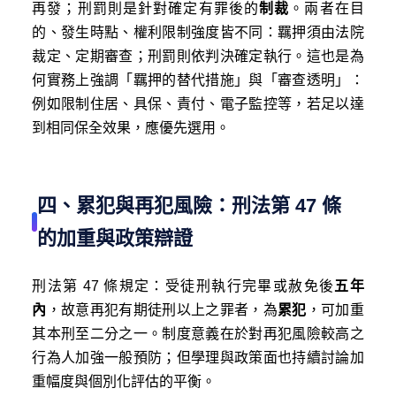
再發；刑罰則是針對確定有罪後的
制裁
。兩者在目
的、發生時點、權利限制強度皆不同：羈押須由法院
裁定、定期審查；刑罰則依判決確定執行。這也是為
何實務上強調「羈押的替代措施」與「審查透明」：
例如限制住居、具保、責付、電子監控等，若足以達
到相同保全效果，應優先選用。
四、累犯與再犯風險：刑法第 47 條
的加重與政策辯證
刑法第 47 條規定：受徒刑執行完畢或赦免後
五年
內
，故意再犯有期徒刑以上之罪者，為
累犯
，可加重
其本刑至二分之一。制度意義在於對再犯風險較高之
行為人加強一般預防；但學理與政策面也持續討論加
重幅度與個別化評估的平衡。