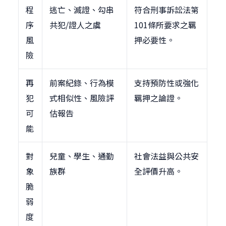
程
逃亡、滅證、勾串
符合刑事訴訟法第
序
共犯/證人之虞
101條所要求之羈
風
押必要性。
險
再
前案紀錄、行為模
支持預防性或強化
犯
式相似性、風險評
羈押之論證。
可
估報告
能
對
兒童、學生、通勤
社會法益與公共安
象
族群
全評價升高。
脆
弱
度