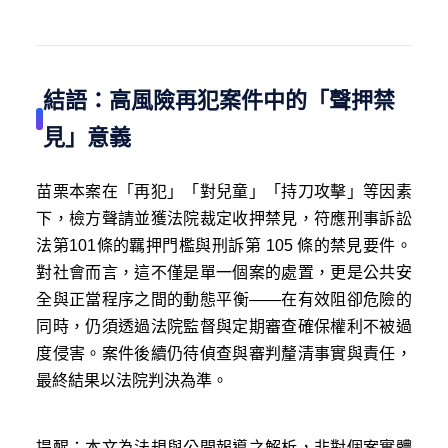
結語：高風險再犯案件中的「聲押禁
見」意義
苗栗本案在「再犯」「對兒童」「持刀攻擊」等因素
下，檢方聲請並獲法院裁定收押禁見，符應刑事訴訟
法第101條的羈押門檻與刑訴第 105 條的禁見要件。
對社會而言，這不僅是單一個案的處置，更是公共安
全與正當程序之間的動態平衡——在有效阻卻危險的
同時，仍須透過法院監督與定期審查確保權利不被過
度侵害。案件後續仍待偵查與審判釐清事實與責任，
最終結果以法院判決為準。
提醒：本文為法規與公開報導之解析，非對個案實體