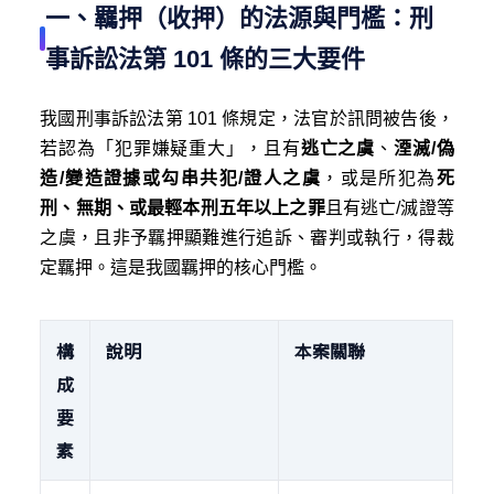
一、羈押（收押）的法源與門檻：刑
事訴訟法第 101 條的三大要件
我國刑事訴訟法第 101 條規定，法官於訊問被告後，
若認為「犯罪嫌疑重大」，且有
逃亡之虞
、
湮滅/偽
造/變造證據或勾串共犯/證人之虞
，或是所犯為
死
刑、無期、或最輕本刑五年以上之罪
且有逃亡/滅證等
之虞，且非予羈押顯難進行追訴、審判或執行，得裁
定羈押。這是我國羈押的核心門檻。
構
說明
本案關聯
成
要
素