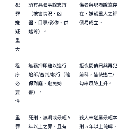
犯
須有具體事證支持
傷者與現場證據存
罪
（被害情況、凶
在，嫌疑重大之評
嫌
器、目擊/影像、供
價易成立。
疑
述等）。
重
大
程
無羈押即難以進行
拒夜間偵訊與再犯
序
追訴/審判/執行（確
前科，皆使逃亡/
必
保到庭、避免妨
勾串風險上升。
要
害）。
性
重
死刑、無期或最輕 5
殺人未遂屬最輕本
罪
年以上之罪，且有
刑 5 年以上範疇，