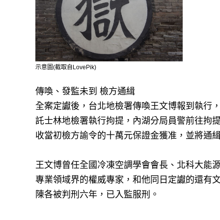
示意圖(截取自LovePik)
傳喚、發監未到 檢方通緝
全案定讞後，台北地檢署傳喚王文博報到執行
託士林地檢署執行拘提，內湖分局員警前往拘
收當初檢方諭令的十萬元保證金獲准，並將通
王文博曾任全國冷凍空調學會會長、北科大能
專業領域界的權威專家，和他同日定讞的還有
陳各被判刑六年，已入監服刑。