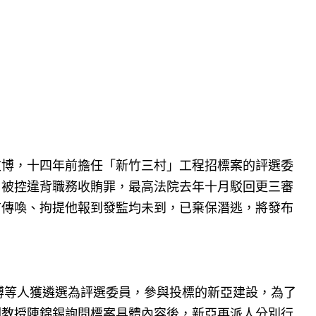
文博，十四年前擔任「新竹三村」工程招標案的評選委
，被控違背職務收賄罪，最高法院去年十月駁回更三審
前傳喚、拘提他報到發監均未到，已棄保潛逃，將發布
博等人獲遴選為評選委員，參與投標的新亞建設，為了
副教授陳錦錫詢問標案具體內容後，新亞再派人分別行