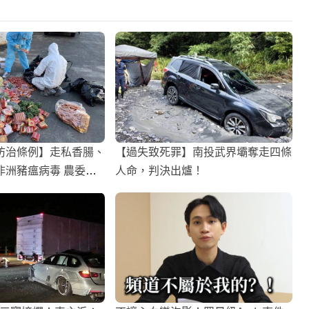
防治條例】走私香腸、
【過失致死罪】南投武界壩奪走四條
非洲豬瘟病毒 農委會
人命，判決出爐！
市面