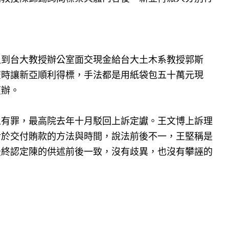
又到台大教授辦公室面交現金給台大土木系教授郭斯
查時讓新亞順利得標，手法都是用紙袋包五十萬元現
偵辦。
人有罪，最高院去年十月駁回上訴定讞。王文博上訴理
對於交付賄款的方法與時間，說法前後不一，王堅稱是
最終認定陳的供述前後一致，沒有歧異，也沒有攀誣的