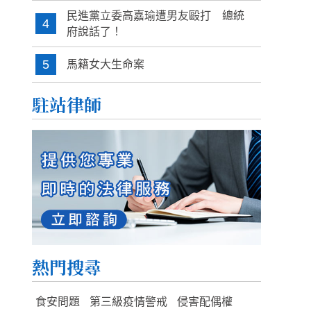
民進黨立委高嘉瑜遭男友毆打 總統
4
府說話了！
5
馬籍女大生命案
駐站律師
熱門搜尋
食安問題
第三級疫情警戒
侵害配偶權