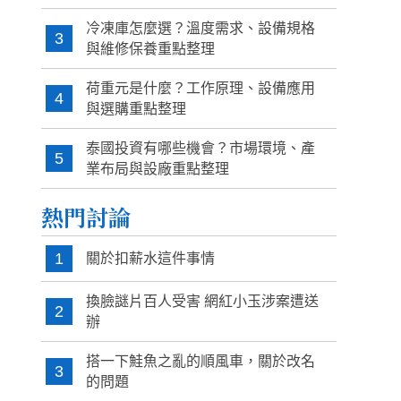
冷凍庫怎麼選？溫度需求、設備規格
3
與維修保養重點整理
荷重元是什麼？工作原理、設備應用
4
與選購重點整理
泰國投資有哪些機會？市場環境、產
5
業布局與設廠重點整理
熱門討論
1
關於扣薪水這件事情
換臉謎片百人受害 網紅小玉涉案遭送
2
辦
搭一下鮭魚之亂的順風車，關於改名
3
的問題