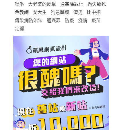
嘿咻
大老婆的反擊
通姦除罪化
過失致死
色教練
女大生
狗急跳牆
渣男
比中指
傳染病防治法
通姦罪
防疫
疫情
疫苗
定讞