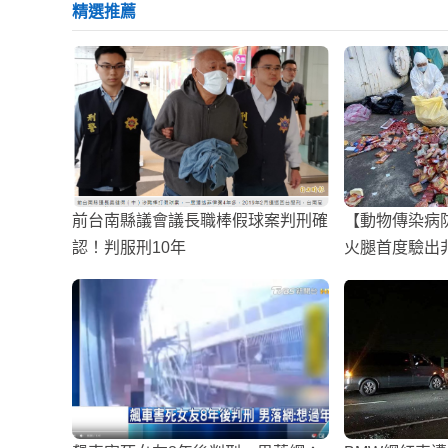
精選推薦
前台南縣議會議長職棒假球案判刑確
【動物傳染病
認！判服刑10年
火腿首度驗出
憂心恐已流入