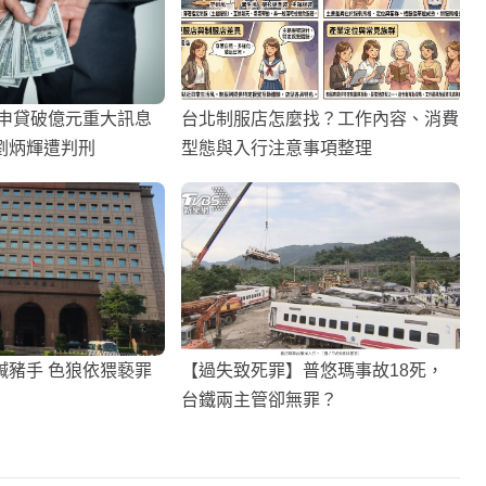
還申貸破億元重大訊息
台北制服店怎麼找？工作內容、消費
劉炳輝遭判刑
型態與入行注意事項整理
鹹豬手 色狼依猥褻罪
【過失致死罪】普悠瑪事故18死，
台鐵兩主管卻無罪？