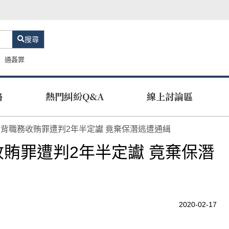
搜尋
通姦罪
路
熱門糾紛Q&A
線上討論區
背職務收賄罪遭判2年半定讞 竟棄保潛逃遭通緝
賄罪遭判2年半定讞 竟棄保潛
2020-02-17