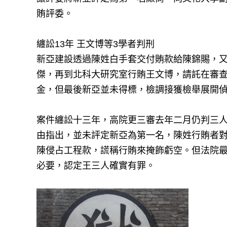
賄評委。
纏訟13年 王文博等3學者判刑
新亞建設透過陳姓白手套交付賄款給陳錦賜，
傑，再到北科大研究室行賄王文博，請託在審
金，但最後新亞並未得標，檢調接獲檢舉展開
案件纏訟十三年，高院更三審去年二月仍判三
由指出，並未評定新亞為第一名，陳姓行賄者
陳侵占工程款，謊稱行賄來掩飾虧空。但法院
必要，認定王三人確實有罪。