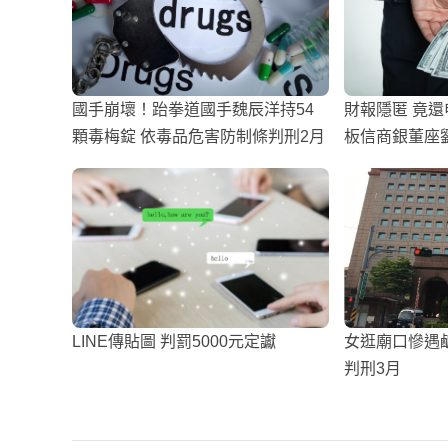
國手崩壞！跆拳道國手魏辰洋持54
財報隱匿 竟
顆毒梅錠 依毒品危害防制條判刑2月
板信商銀董座
LINE傳貼圖 判罰5000元定讞
女逛廟口慘遇
判刑3月