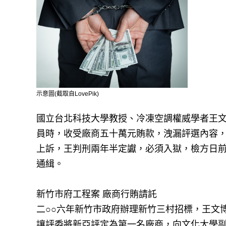
示意圖(截取自LovePik)
國立台北科技大學教授、冷凍空調權威學者王
員時，收受廠商五十萬元賄款，洩漏評選內容
上訴，王判刑兩年半定讞，必須入獄，檢方日
通緝。
新竹市府工程案 廠商行賄請託
二○○六年新竹市政府辦理新竹三村招標，王文
讓評委將新亞評定為第一名廠商，向文化大學